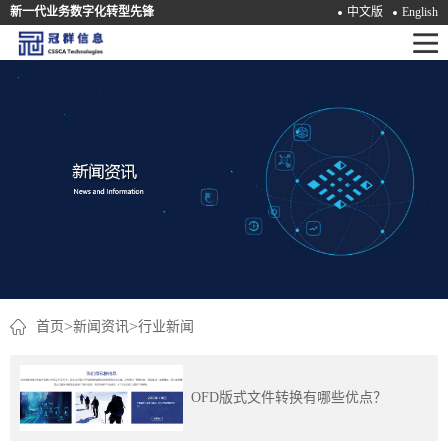
新一代业务数字化转型先锋
中文版
English
首
页
产
品
解
决
方
案
>
>
首页
新闻资讯
行业新闻
咨
询
OFD版式文件转换有哪些优点？
培