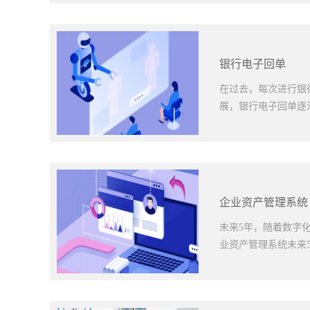
持。三、高度的安全
的数据资产。首先，
单查询的意义与价值
系统。其次，系统采
而通过电子回单查询
外，系统还有完备的
性。只需登录到个人
银行电子回单
其灵活的系统架构、强
了客户的时间和精力
询的另一个重要特点
在过去，每次进行银
单的邮寄或其他流程
展，银行电子回单逐
性。尤其对于频繁进
态，及时做出决策。
询，客户可以下载和
重要创新。本文将围
用相关工具对交易数
大的便利。通过它，
通过分析客户的交易
单。这不仅为客户提
企业资产管理系统
户提供了更加便捷、实
纸质回单的使用量，
银行电子回单也同样
未来5年，随着数字
和隐私信息不会外泄
业资产管理系统未来5
易的可信度。三、未
有理由相信，它将更
求推送相关的交易信
联网技术的融合、人