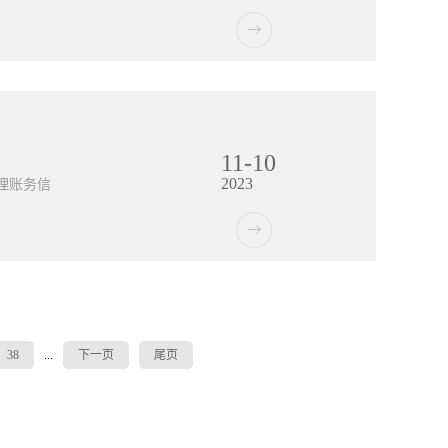
划进行库
补货和出
争力，使
账户、资
以取代纸
助企业管
确性与完
，并降低
中。二、
11
-
10
易状态和
2023
、自动存
理账务信
溯到交易
回单可以
1、电子
自动生成
作1、选
物的交接
机的驱动
其他金融
正确设置对
38
...
下一页
尾页
和行距
单文件：
查找并打
果。可以