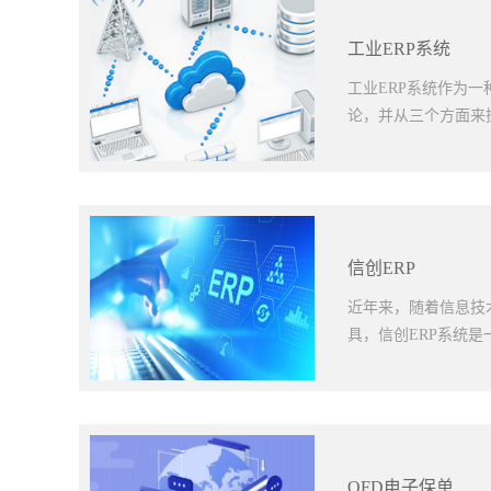
理多种类型的回单信
将成为企业资产管理
回单的出现不仅为客
的智能互通和数据共
工业ERP系统
继续发展并引入更多先
和位置。同时，物联
工智能的应用人工智
工业ERP系统作为
大数据和算法分析，
论，并从三个方面来
学习和识别资产管理
理和图像识别等技术
力的提升将成为企业
性、金融投入和技术
对庞大的资产数据进
ERP系统需要整合
供更加便捷的服务。
还需要考虑到企业的
信创ERP
率和可持续发展。企业
战，需要具备一定的
ERP系统的技术壁
近年来，随着信息技
行定制开发、系统集
具，信创ERP系统是
说可能是一笔巨大的
的实施和运营预算。
统通常需要专业的技
会带来一系列问题。
开发和实施经验，熟
实施通常涉及诸如财
全力吸引和培养这些
目标和范围。这样，
OFD电子保单