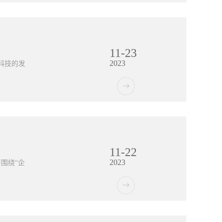
保护企业
才能访问
时费力。
整性。此
询的便捷
P系统以
不仅节约
11
-
23
子回单查
2023
待纸质回
科技的发
息的可能
握资金动
子回单查
需求，利
带来了极
构也可以
纸质回
查询为客
助于减少
11
-
22
之一，而
2023
交易数据
围绕“企
，提高交
来，我们
偏好和需
查看和管
联网技术