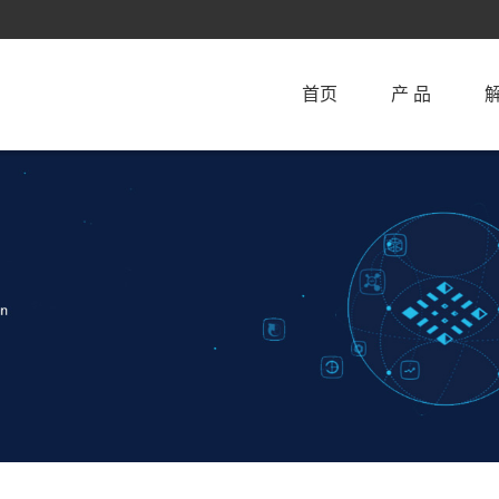
首页
产 品