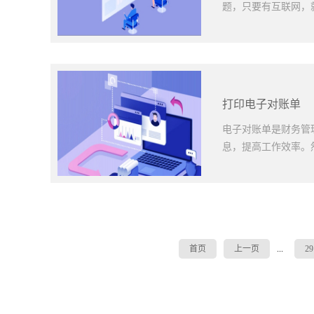
行，有效降低积压成
题，只要有互联网，
存调整，以减少过多
货，可以不断降低制
制造业在同行业竞争
间的限制。那么，下
产、财务报表等，跟
质回单的凭证，有效
理其供应链，从而提
整性，不但可以用于
打印电子对账单
采购成本。成长型企业
电子回单特点与作用
确认。2、省时省力
电子对账单是财务管
储和自动管理，极大
息，提高工作效率。
的每一个环节，实现
对交易信息进行实时
商务行业：在电子商
何打印电子对账单可
电子回单，方便双方
择合适的打印设备和
信息，避免纸质回单
程序已正确安装，选择一
首页
上一页
...
29
服务时，可以通过电子
账单的格式：在打印
等，可以保证打印结
在电脑上找到电子对
开对账单。2、预览