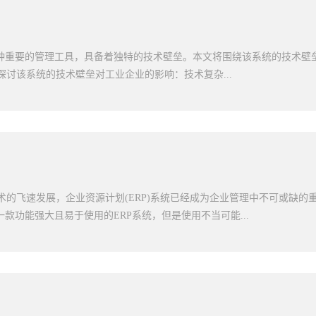
息。随着区块链技术的应用，它的安全性和可信度还将得到进一步提升。
系统的重要趋势。物联网技术的发展使得企业资产与互联网连接，实现了
户提供了便捷和环保的服务，也增强了交易的安全性和可靠性。未来，这
享。企业资产管理系统的智能化水平将更高，能够实现实时监测和管理资
进的技术和服务，为客户提供更加智能、...
网技术还可以实现设备的远程监控和维修，提高资产管理的效率和可靠性
能技术在企业资产管理系统中的应用也将成为未来5年的趋势。人工智能
一种重要的管理工具，具备着独特的技术壁垒。本文将围绕该系统的技术壁
实现对企业资产的智能预测和优化管理。通过机器学习和深度学习技术，
探讨该系统的技术壁垒对工业企业的影响：技术复杂...
的模式和规律，实现自动化的决策和调整。同时，人工智能还可以通过自
，为用户提供更加便捷的智能服务。三、数据分析的提升在未来5年，数
资产管理系统的重要趋势。企业资产管理系统将利用大数据分析和数据挖
人才。一、技术复杂性工业ERP系统的技术壁垒主要表现为其技术复杂性
行深入分析和处理。通过数据分析，系统可以发现资产管理的潜在问题和
多个功能模块，包括采购、生产、销售、仓储等，以及各种数据来源和接口
同时，数据分析还可以帮助企业实现资产的精细管理和预测性维护，提高
复杂业务流程和特殊需求，进行个性化的定制开发。这些技术要求给企业
资产管理系统在未来5年将经历新的趋...
技术实力和专业知识，以及高效的团队合作和项目管理能力。二、金融投
垒还表现为其投入的高昂费用。不仅需要购买企业资源规划软件的许可证，
术的飞速发展，企业资源计划(ERP)系统已经成为企业管理中不可或缺的
成、数据迁移等，以及后续的培训和技术支持等。这些费用对于中小型工
一款功能强大且易于使用的ERP系统，但是使用不当可能...
财务压力。因此，企业在选择工业ERP系统时需要综合考虑投入和回报，
三、技术人才工业ERP系统的技术壁垒还体现在对技术人才的需求上。工业
术人员进行系统的实施、定制开发和技术支持等工作。这些技术人才需要
那么，下面一起来了解下该系统的使用注意事项。1、确定项目目标和范围
悉企业的业务流程和需求。而这些技术人才具有一定的市场竞争性，企业
务、采购、生产和供应链等管理模块，因此，在实施之前，需要清楚地定
人才，以确保系统的稳定运行。工业ERP系统的技术壁垒对工业企业的影
可以避免耗费过多的时间和资源在项目注脚一些无关紧要的工作上，同时