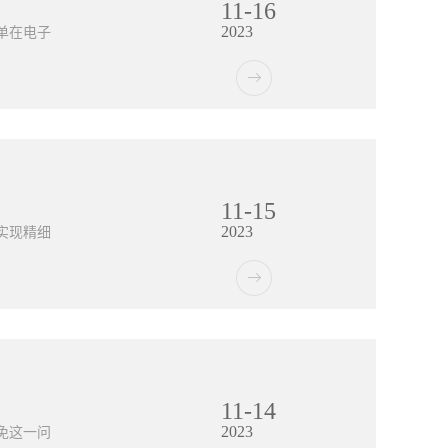
11
-
16
，需要准备
2023
、导入新
单在电子
入员指定
色之间协
需的新知
念。4、
传统的纸
转换，在
发给客
期中的业
电子保单
11
-
15
间的限
2023
外情况可
实现精细
，将保单
的电子设
保优势传
的破坏，
?1、生
大大减少
系统能够很
输，避免
量不科
11
-
14
材料的类
2023
的顺利运
免这一问