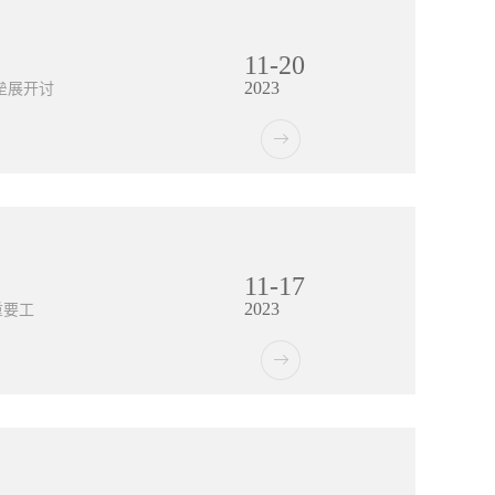
银行电子
设备之间
种回单将
产的状态
11
-
20
。二、人
2023
可以通过
垒展开讨
系统可以
然语言处
据分析能
掘技术，
。工业
机会，提
。系统中
资产的效
带来了挑
11
-
17
入工业
2023
还需要进
重要工
业企业来
制定合理
ERP系
具备系统
信创ERP
需要竭尽
义项目的
响是多方
还可以确