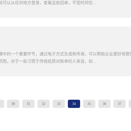
本。2、库存管理：帮助企业更好地管理其库存，根据销售预测和生产计
就可以从任何地方登录，查看这些回单，不受时间空...
或过少的库存，erp系统还可以帮助企业追踪库存变化，以便进行及时的
造产业经营成本，提升制造业的管理水平，帮助制造业能够更好地增强竞
中获得更多的竞争优势。3、财务管理：提供完整的财务管理功能，包括
面一起来了解下什么是电子回单?一、什么是电子回单电子回单是一种可
踪其财务状况，提高财务管理效率，避免财务风险。4、供应链管理：帮
地节约纸张及更有效管理账务，还可以防止信息被篡改，以及确保信息准
高供应链的可控性，了解其供应商的表现，控制供应商的质量和交货时间
商业场合，还可以被广泛应用于政务环境以及税务和公共服务的账务管理
需要能够提高生产率、提...
1、实时性：电子回单可以在交易完成后立即生成，方便双方及时查看交
：传统纸质回单需要手工填写、收集和归档，而电子回单则能够自动生成
理中的一个重要环节，通过电子方式生成和传递，可以帮助企业更好地管
地节约了时间和人力成本。3、可溯源性：电子回单可以通过技术手段追
然而，对于一些习惯于传统纸质对账单的人来说，如...
全程可追溯，提高了交易的安全性和可信度。4、跟踪与信息统计：电子
跟踪和统计分析，为企业管理和决策提供参考依据。三、电子回单的应用
务平台上，买家和卖家可以通过电子回单快速确认交易，并在交易完成后
能是一个问题。那么，下面一起来了解下如何打印电子对账单?一、准备工
留存备查。2、物流行业：物流公司可以通过电子回单快速生成和传输货
软件：根据您的需求选择一台适合打印电子对账单的打印机，并确保打印
的丢失和损坏，提高物流效率。3、金融行业：银行在向客户提供贷款或
款方便易用的打印软件，如Adobe Acrobat、微软Office等。2、确保
30
31
32
33
34
35
36
37
回单记录交易过程和交易结果，方便查询...
电子对账单之前，确保账单的格式设置正确，包括页面大小、边距、字体
果与电子版对账单一致。二、打印电子对账单的步骤：1、打开电子对账
账单文件，双击打开。如果您使用的是专业的财务软件，可直接在软件中
并调整打印设置：在打开的对账单文件中，使用打印预览功能查看打印效