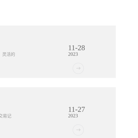
11
-
28
2023
、灵活的
模块化的
系统部署
移除相应
11
-
27
系统具备
2023
链管理系
交易记
极大地简
数据支