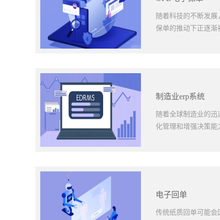
面的。技术复杂性对企
保实施进程完全符合
ERP系统实施流程
随着科技的不断发展
流程、创建数据定义
保单的推动下正逐渐被
时间表规划，统筹安
同壮大，在实施过程
识、技能和经验等方
特的优势日渐受到人
数据清理和转换信创
质保单需要保险公司
这个过程中，必须确
户，客户只需几秒钟
制造业erp系统
务受阻并避免出现不利
以电子格式存储，客
制，极大地提高了用
随着全球制造业的迅
能会导致保单丢失或
化管理和增强决策能
信息保存在云端服务
备出现故障，只需重
统的纸质保单需要大
战，制造业企业越来越
OFD电子保单的出
产计划管理：提供全
了对环境的负面影响
好地控制生产原材料
电子回单
了长时间的快递运输，
学、原材料采购不当
型、数量及其他信息
传统纸质回单可能会