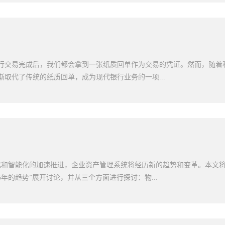
性保障信创工业ERP系统注重数据的安全性，采用了多层次的安全机制来
系统本身具备严密的权限管理和身份验证功能，确保只有合法授权的人员
。一、便捷性传统的纸质回单需要客户亲自前往银行或机构进行查阅，费
用先进的加密技术，对数据进行加密存储和传输，保护数据的机密性和完
，客户可以随时随地在线上进行操作，无需前往实体机构，大大提高了查
备份和灾难恢复机制，确保在意外情况下能够迅速恢复数据。信创工业ER
账户，即可方便地查看新的交易记录，了解账户余额等信息。这种便捷性
大的数据集成能力和高...
，也提升了客户的用户体验，使得交易查询变得简单高效。二、实时性电
是实时性。通过电子回单查询，客户可以即时获取新的交易记录，无需等
行交易完成后，我们都会拿到一张纸质回单作为交易的凭证。然而，随着
。这种实时性保证了客户能够及时了解账户变动情况，避免了错过重要信
渐取代了传统的纸质回单，成为现代银行业务的一项...
行交易的客户来说，实时查询成了必不可少的功能，能够帮助他们实时掌
三、数据分析与整合电子回单查询还具有数据分析与整合的功能。通过电
保存电子回单数据，便于进行进一步的分析和整合。客户可以根据自己的
绕“银行电子回单”展开讨论。一、便捷与环保银行电子回单的出现为客户
据进行统计、对比和分析，以便更好地管理和规划自己的财务。同时，机
客户可以随时随地查看和下载自己的交易记录，无需再保管和整理大量的
数据，提供更加个性化和定制化的服务，满足客户的不同需求。电子回单
供了更加便捷的服务，也提升了客户的数字化体验。同时，它的推广还有
时和智能化的交易查询方式。客户通过电...
节约资源，保护环境。二、安全与可靠安全性一直是银行业务的重点关注
注重安全和可靠性。通过采用先进的加密技术和安全协议，它确保客户的
化和智能化的加速推进，企业资产管理系统将经历新的趋势和变革。本文将
。此外，它的数字签名和时间戳等技术，还能有效防止回单的篡改和伪造
年的趋势”展开讨论，并从三个方面进行探讨：物...
来发展趋势随着科技的不断进步，银行电子回单也将不断发展和升级。未
加智能化和个性化。例如，基于人工智能技术，电子回单可以根据客户的
息和服务。同时，它的整合化将成为未来的趋势，客户可以通过一个平台
工智能的应用以及数据分析的提升。一、物联网技术的融合未来5年，物