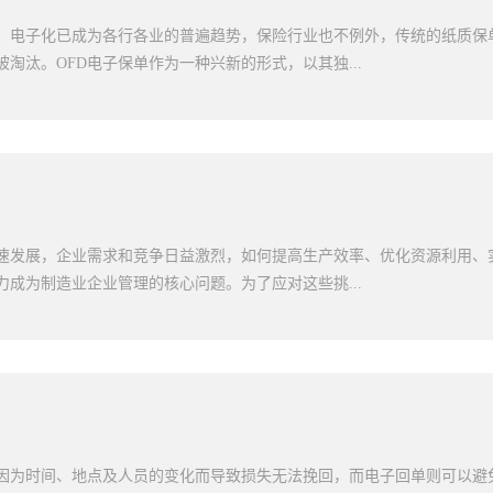
业的技术能力和团队协作提...
企业的需求和期望。2、准备ERP系统实施流程在明确了目标和范围之后
，ERP系统实施过程需要取得跨部门参与共识型的认可，包括分析现有流程
，电子化已成为各行各业的普遍趋势，保险行业也不例外，传统的纸质保
及组织基础信息等角色所涉及人身份。一般来说，每个步骤都应该根据加
淘汰。OFD电子保单作为一种兴新的形式，以其独...
排，以确保顺畅执行。3、有效的组织支持该系统实施涉及许多团队和角
中，必须提供足够的组织支持和培训，以确保每个人可以处理新建工具所
面。对于高度关键的岗位角色的人员员工修改也需要重点加强整合领导观
们的青睐。那么，下面一起来了解下OFD电子保单的优势有哪些?1、便捷
ERP系统实施时需要将原有数据导入到新系统中，这需要进行数据清理和
将保单邮寄给客户，而OFD电子保单则可以通过电子邮件或移动应用程序
保公司旧数据准确无误地传输到新系统中，这可以帮助减少日后数据启动
的时间就能够收到保单，省去了很多不必要的等待时间。此外，由于OFD
的结果。5、...
户可以随时随地通过电脑、手机等设备查阅保单信息，不再受到时间和空
户体验。2、安全纸质保单容易受到外界环境的影响，如水浸、火灾等意
速发展，企业需求和竞争日益激烈，如何提高生产效率、优化资源利用、
损坏，从而给保险理赔带来困难。而OFD电子保单则通过加密等技术手段
力成为制造业企业管理的核心问题。为了应对这些挑...
器中，可以有效防止信息的丢失和篡改，确保了保单的完整性，即使客户
新下载或登录账户即可重新获取保单，不会给用户带来太多麻烦。3、环
量的纸张和印刷材料，不仅对森林资源造成浪费，还对环境产生不可逆转
多地采用erp系统。那么，下面一起来了解下制造业erp系统的优势有哪些
现完全改变了这一现状。它将所有保单信息电子化，不再需要纸张和印刷，
面的生产计划管理，让企业能够更好地控制和管理生产过程，制造业erp
，符合可持续发展的要求。同时，电子保单还可以随时随地通过互联网传
的采购，尽管员工熟悉原料的库存与使用，但仍然可能出现原材料采购数
减少了碳排放，更加环保节能...
的情况。但是erp生产管理系统有这方面的生产信息，就会直接计算出原
。在实际生产中及时进行批量生产，防止生产企业积累原材料，确保生产
因为时间、地点及人员的变化而导致损失无法挽回，而电子回单则可以避