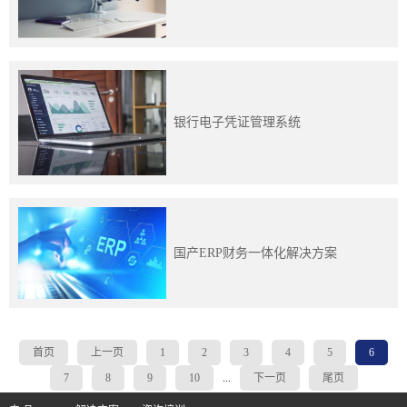
银行电子凭证管理系统
国产ERP财务一体化解决方案
首页
上一页
1
2
3
4
5
6
7
8
9
10
...
下一页
尾页