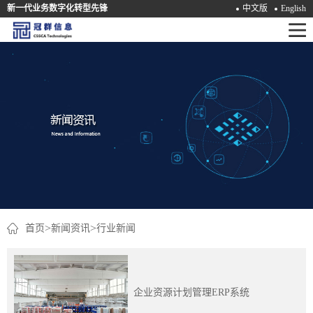
新一代业务数字化转型先锋
中文版
English
首
页
产
品
解
决
方
案
>
>
首页
新闻资讯
行业新闻
咨
询
企业资源计划管理ERP系统
培