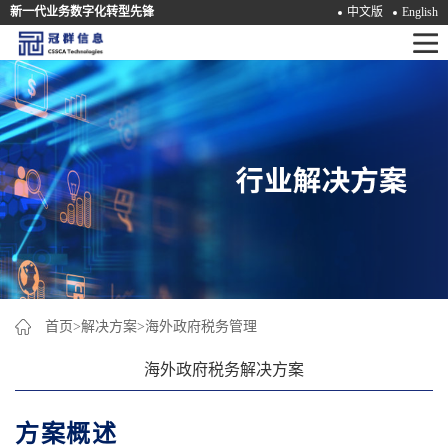
新一代业务数字化转型先锋
中文版
English
首
页
产
品
解
决
方
案
首页
>
解决方案
>
海外政府税务管理
咨
海外政府税务解决方案
询
方案概述
培