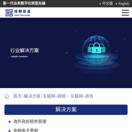
新一代业务数字化转型先锋
中文版
English
首
页
产
品
解
决
方
案
首页
>
解决方案
>
互联网+舆情
>
互联网+政务
咨
解决方案
询
海外政府税务管理
培
金融电子票据