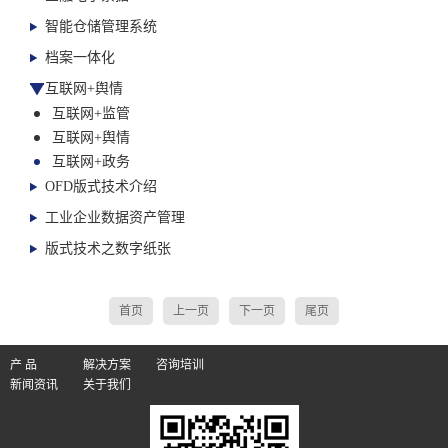
智能仓储管理系统
训
档案一体化
新
互联网+舆情
闻
互联网+监管
互联网+舆情
资
互联网+政务
OFD版式技术介绍
讯
工业企业数据资产管理
关
版式技术之数字纸张
于
首页
上一页
下一页
尾页
我
们
产 品
解决方案
咨询培训
新闻资讯
关于我们