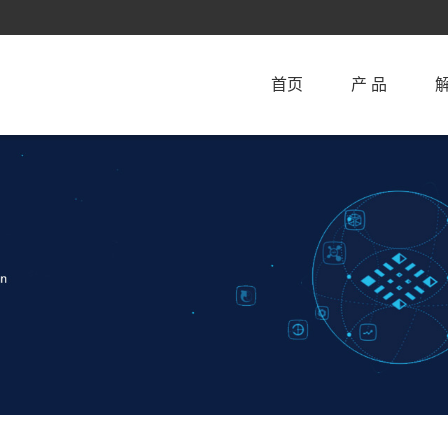
首页
产 品