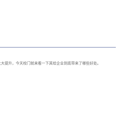
大大提升，今天校门就来看一下其给企业到底带来了哪些好处。