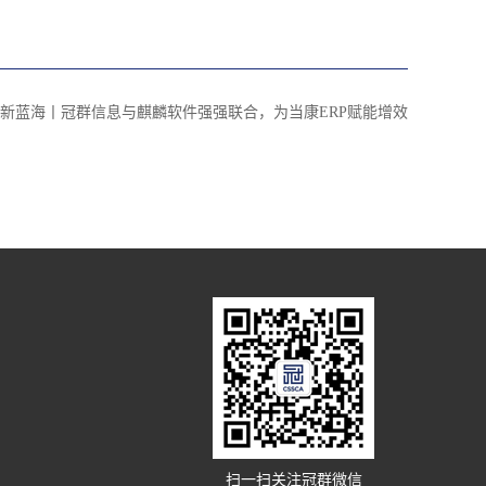
新蓝海丨冠群信息与麒麟软件强强联合，为当康ERP赋能增效
扫一扫关注冠群微信