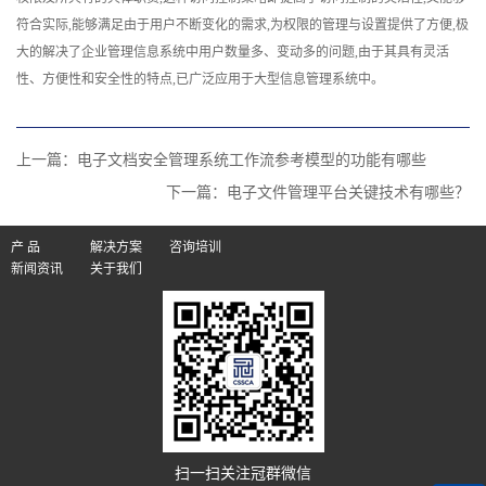
符合实际,能够满足由于用户不断变化的需求,为权限的管理与设置提供了方便,极
大的解决了企业管理信息系统中用户数量多、变动多的问题,由于其具有灵活
性、方便性和安全性的特点,已广泛应用于大型信息管理系统中。
上一篇：
电子文档安全管理系统工作流参考模型的功能有哪些
下一篇：
电子文件管理平台关键技术有哪些？
产 品
解决方案
咨询培训
新闻资讯
关于我们
扫一扫关注冠群微信