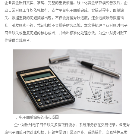
企业资金账目真实、准确、完整的重要依据。线上化资金结算模式普及后，企
训
业日常对账工作均依托银行、支付平台电子回单完成。实操过程中，回单缺
失、数据重复的问题频繁出现，不仅会拖慢对账进度，还会造成账务数据错
新
乱，引发账实不符、凭证归档不合规等财务风险。本文将梳理企业对账时电子
闻
回单缺失或重复问题的核心成因，并给出标准化处理办法，为企业财务对账工
作提供合规参考。
资
讯
关
于
我
们
一、电子回单缺失的核心成因
企业对账时电子回单缺失多指银行流水、系统账务存在交易记录，但无对
应电子回单可供对账归档，问题主要源于渠道同步、系统操作、交易特性三类