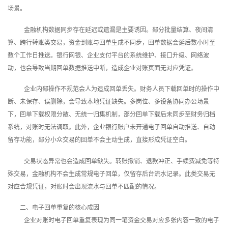
场景。
金融机构数据同步存在延迟或遗漏是主要诱因。部分批量结算、夜间清
算、跨行转账类交易，资金到账与回单生成不同步，回单数据会延后数小时至
数个工作日推送。银行网银、企业支付平台的系统维护、接口升级、网络波
动，也会导致当期回单数据推送中断，造成企业对账页面无对应凭证。
企业内部操作不规范会人为造成回单丢失。财务人员下载回单时的操作中
断、未保存、误删除，会导致本地凭证缺失。多岗位、多设备协同办公场景
下，回单下载权限分散、无统一归集机制，部分回单下载后未同步至财务归档
系统，对账时无法调取。此外，企业银行账户未开通电子回单自动推送、自动
留存功能，部分小众交易的回单不会主动生成，直接形成凭证空白。
交易状态异常也会造成回单缺失。转账撤销、退款冲正、手续费减免等特
殊交易，金融机构不会生成常规电子回单，仅留存后台流水记录。此类交易无
对应合规凭证，对账时会出现流水与回单不匹配的情况。
二、电子回单重复的核心成因
企业对账时电子回单重复表现为同一笔资金交易对应多张内容一致的电子