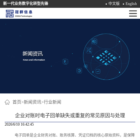
新一代业务数字化转型先锋
中文版
English
首
页
产
品
解
决
方
案
首页
>
新闻资讯
>
行业新闻
咨
企业对账时电子回单缺失或重复的常见原因与处理
询
2026/6/10 16:42:45
电子回单是企业财务对账、账务核算、凭证归档的核心原始资料，是保障
培