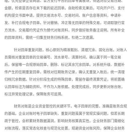
理。优先登录企业网银、官方支付平台的回单专属板块，筛选对应交易日期、
金额，检索是否存在未下载的延迟回单。自助检索无果后，可向开户行、支付
机构提交书面申请，提供交易流水号、交易时间、账户信息等资料，申请补
发、补打合规电子回单。针对撤销、冲正等无回单的特殊交易，可调取银行官
方流水、交易履约凭证作为替代对账资料，同步做好账务备注说明。所有补全
的回单资料，需统一归集至财务归档系统，杜绝二次遗漏。
针对回单重复问题，核心原则为精准甄别、清理冗余、固化台账。对账人
员需核对重复回单的交易编号、流水单号、清算时间，确认属于同一笔交易
后，保留唯一合规原始回单，删除、标记其余冗余回单。对系统升级、数据补
传产生的往期重复回单，需核对往期账务记录，确认无重复入账后，统一清理
归档冗余数据。针对分阶段生成的特殊回单，需留存最终清算凭证，将前置确
认回单标注为辅助资料，不作为入账依据。处理完成后，同步更新对账台账，
标注异常处理记录，保障账务可追溯。
财务对账是企业资金管控的关键环节，电子回单的完整、准确是账务合规
的基础。企业对账时电子回单缺失、重复问题虽属于常规实操问题，但若长期
疏于管控，会积累财务数据漏洞，影响财务核算真实性。企业财务部门需细化
对账流程，落实常态化核查与规范化处置，规避资金对账风险，保障企业财务