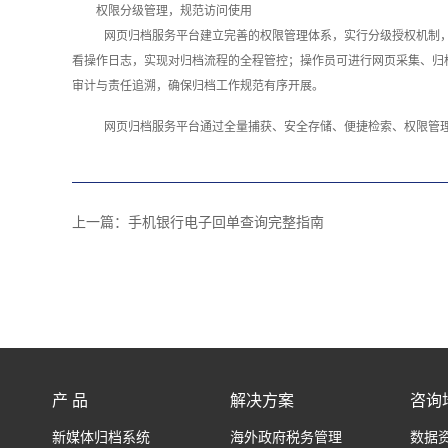
权限分级管理，规范访问使用
网页归档服务平台建立完善的权限管理体系，实行分级授权机制
看操作日志，实现对归档流程的全程管控；操作员可进行网页采集、归
审计与责任追溯，确保归档工作规范有序开展。
网页归档服务平台通过全量捕获、安全存储、便捷检索、权限管理
上一篇：
手机银行电子回单查询完整指南
产 品
解决方案
咨询
新媒体归档系统
海外政府税务管理
数据