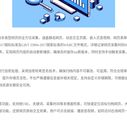
型网页的全方位采集，涵盖静态网页、动态交互页面、嵌入式音视频、网页表单等各类元素
2017国际标准及GB/T 33994-2017国家标准的WARC文件格式，详细记录网页
，实现网页内容的自动更新捕获，确保及时留存zui新版本，同时支持手动触发采集
进行加密处理，采用加密哈希签名技术，确保归档内容不可篡改、可追溯，符合合规审
，提升存储灵活性。平台严格遵循信息留存相关规定，支持自定义存储期限，可根据
档资源长期安全可用。
索功能，支持按URL、关键词、采集时间等多维度检索，可快速定位目标归档网页，
回放功能，还原网页原始交互效果，用户可点击链接、播放音视频，如同访问在线网页