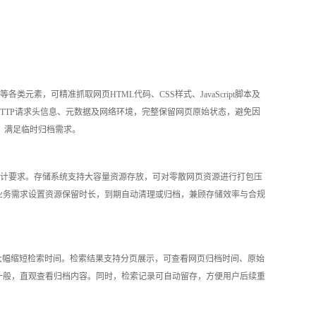
，可精准抓取网页HTML代码、CSS样式、JavaScript脚本及
采集时的HTTP请求头信息、元数据及网络环境，完整保留网页原始状态，避免因
，满足临时归档需求。
计要求。存储系统支持大容量资源存放，可对零散网页资源进行打包压
业务需求设置资源保留时长，到期自动清理或归档，兼顾存储效率与合规
大幅缩短检索时间。检索结果支持分页展示，可查看网页归档时间、原始
一般，直观查看归档内容。同时，检索记录可自动留存，方便用户后续重