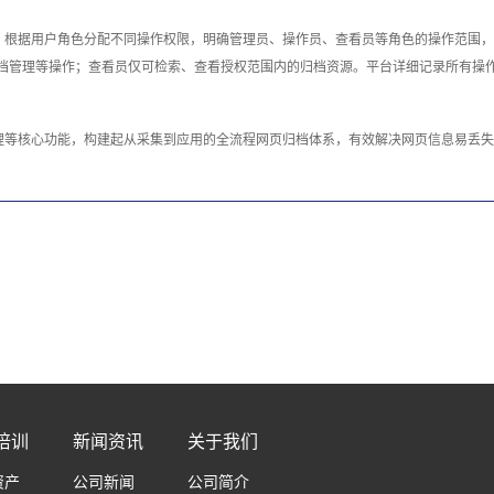
，根据用户角色分配不同操作权限，明确管理员、操作员、查看员等角色的操作范围，
档管理等操作；查看员仅可检索、查看授权范围内的归档资源。平台详细记录所有操
等核心功能，构建起从采集到应用的全流程网页归档体系，有效解决网页信息易丢失
培训
新闻资讯
关于我们
资产
公司新闻
公司简介