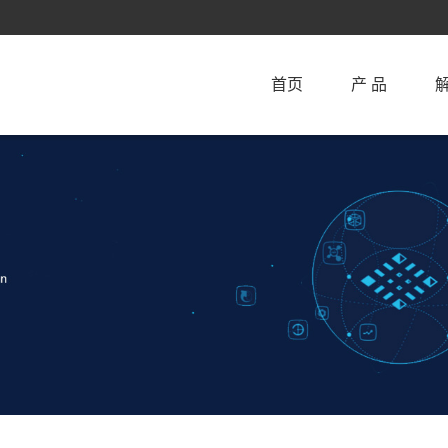
首页
产 品