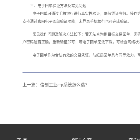
三、电子回单验证方法及常见问题
电子回单可通过手机银行进行真实性验证，确保凭证有效。操作方
支持通过官网电子回单验证功能，未登录手机银行也可完成验证。
常见操作问题及解决方法如下：若无法查询到目标交易回单，需
户密码是否正确，重新验证即可；若电子回单无法下载，可检查网络状
电子回单作为合法有效的交易凭证，与纸质回单具有同等效力，
上一篇：
信创工业erp系统怎么选？