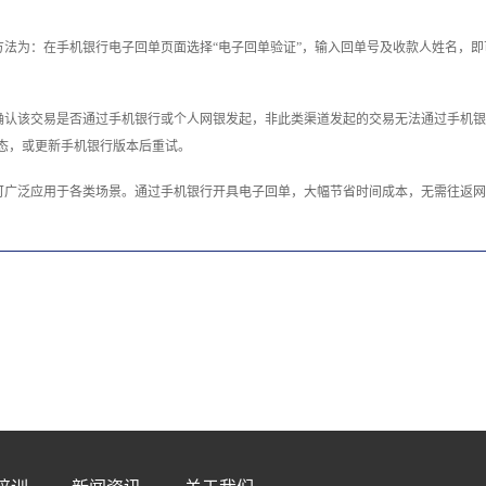
法为：在手机银行电子回单页面选择“电子回单验证”，输入回单号及收款人姓名，
确认该交易是否通过手机银行或个人网银发起，非此类渠道发起的交易无法通过手机银
态，或更新手机银行版本后重试。
可广泛应用于各类场景。通过手机银行开具电子回单，大幅节省时间成本，无需往返网