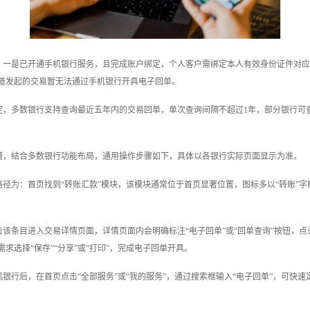
。一是已开通手机银行服务，且完成账户绑定，个人客户需绑定本人有效身份证件对应
道发起的交易暂无法通过手机银行开具电子回单。
，多数银行支持查询最近五年内的交易回单，单次查询间隔不超过1年，部分银行可
懂，结合多数银行功能布局，通用操作步骤如下，具体以各银行实际页面显示为准。
径为：首页找到“转账汇款”模块，该模块通常位于首页显著位置，图标多以“转账”字
该条目进入交易详情页面，详情页面内会明确标注“电子回单”或“回单查询”按钮，
选择“保存”“分享”或“打印”，完成电子回单开具。
行后，在首页点击“全部服务”或“我的服务”，通过搜索框输入“电子回单”，可快速