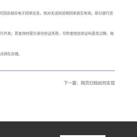
即可回显相应电子回单信息，核对无误则说明回单真实有效。部分银行还
行开具；若查询时提示身份验证失败，可检查短信验证码是否过期、账
点排队办理。
下一篇：
网页归档如何实现