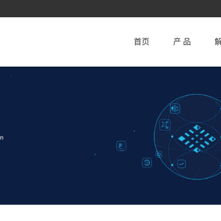
首页
产 品