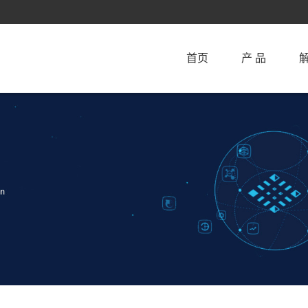
首页
产 品