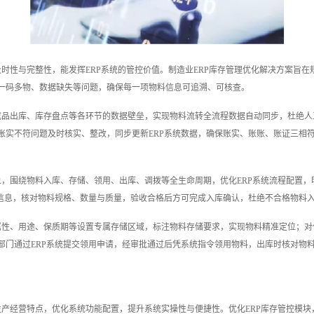
及时性与完整性，能发挥ERP系统的管控价值。制造业ERP库存管理优化解决方案旨
一码多物、数据缺失等问题，确保每一项物料信息可追溯、可核查。
成品出库、库存盘点等各环节的数据壁垒，实现物料流转全流程数据自动同步，杜绝
账实不符问题及时核实、整改，同步更新ERP系统数据，确保账实、账账、账证三相
象，围绕物料入库、存储、领用、出库、调拨等全生命周期，优化ERP系统流程配置
收信息，核对物料规格、数量与质量，验收合格后方可完成入库确认，杜绝不合格物料
属性、用途、保质期等设置专属存储区域，标注物料存储要求，实现物料精准定位；对
部门通过ERP系统提交领用申请，经审批通过后凭系统指令领用物料，出库时核对物
生产经营特点，优化系统功能配置，提升系统实操性与便捷性。优化ERP库存管控模