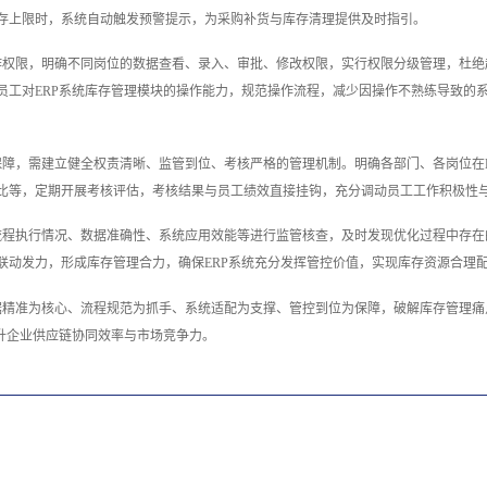
存上限时，系统自动触发预警提示，为采购补货与库存清理提供及时指引。
作权限，明确不同岗位的数据查看、录入、审批、修改权限，实行权限分级管理，杜
员工对ERP系统库存管理模块的操作能力，规范操作流程，减少因操作不熟练导致的
保障，需建立健全权责清晰、监管到位、考核严格的管理机制。明确各部门、各岗位在
比等，定期开展考核评估，考核结果与员工绩效直接挂钩，充分调动员工工作积极性
流程执行情况、数据准确性、系统应用效能等进行监管核查，及时发现优化过程中存
联动发力，形成库存管理合力，确保ERP系统充分发挥管控价值，实现库存资源合理
据精准为核心、流程规范为抓手、系统适配为支撑、管控到位为保障，破解库存管理
升企业供应链协同效率与市场竞争力。