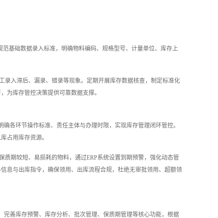
在规范基础数据录入标准，明确物料编码、规格型号、计量单位、库存上
人工录入滞后、漏录、错录等现象。定期开展库存数据核查，制定标准化
符，为库存管控决策提供可靠数据支撑。
，明确各环节操作标准、责任主体与办理时限，实现库存管理闭环管控。
入库占用库存资源。
保质期较短、易损耗的物料，通过ERP系统设置到期预警，强化动态管
料信息与出库指令，确保领用、出库流程合规，杜绝无审批领用、超额领
块，完善库存预警、库存分析、批次管理、保质期管理等核心功能，根据