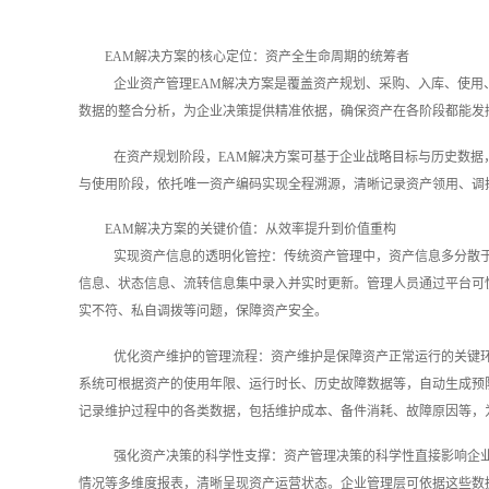
EAM解决方案的核心定位：资产全生命周期的统筹者
企业资产管理EAM解决方案是覆盖资产规划、采购、入库、使
数据的整合分析，为企业决策提供精准依据，确保资产在各阶段都能发
在资产规划阶段，EAM解决方案可基于企业战略目标与历史数
与使用阶段，依托唯一资产编码实现全程溯源，清晰记录资产领用、调
EAM解决方案的关键价值：从效率提升到价值重构
实现资产信息的透明化管控：传统资产管理中，资产信息多分散
信息、状态信息、流转信息集中录入并实时更新。管理人员通过平台可
实不符、私自调拨等问题，保障资产安全。
优化资产维护的管理流程：资产维护是保障资产正常运行的关键环
系统可根据资产的使用年限、运行时长、历史故障数据等，自动生成预
记录维护过程中的各类数据，包括维护成本、备件消耗、故障原因等，
强化资产决策的科学性支撑：资产管理决策的科学性直接影响企
情况等多维度报表，清晰呈现资产运营状态。企业管理层可依据这些数