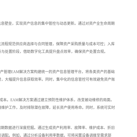
信息壁垒，实现资产信息的集中管控与动态更新。通过对资产全生命周期
化流程规范供应商选择与合同管理，保障资产采购质量与成本可控；入库
点与处置阶段，借助数字化工具提升盘点效率，确保资产处置合规。
产管理EAM解决方案构建统一的资产信息管理平台，将各类资产的基础
对，大幅提升信息获取效率。同时，集中化的信息管控可有效避免资产账
成本。EAM解决方案通过建立预防性维护体系，改变被动维修的局面。
展维护工作，及时排除潜在故障，延长资产使用寿命。同时，系统可实时
周期数据进行深度挖掘。通过生成资产利用率、故障率、维护成本、折旧
行调配。例如，通过分析设备利用率数据，可将闲置设备调拨至需求部