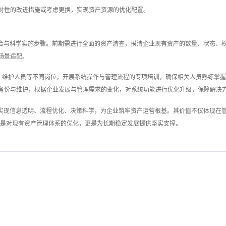
对性的改进措施或考虑更换，实现资产资源的优化配置。
配合与科学实施步骤。前期需进行全面的资产清查，摸清企业现有资产的数量、状态、
场景适配。
、维护人员等不同岗位，开展系统操作与管理流程的专项培训，确保相关人员熟练掌握
备份与维护，根据企业发展与管理需求的变化，对系统功能进行优化升级，保障解决
实现信息透明、流程优化、决策科学，为企业筑牢资产运营根基。其价值不仅体现在管
，既是对现有资产管理体系的优化，更是为长期稳定发展提供坚实支撑。