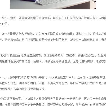
用、维护、盘点、处置等全流程的管理体系。其核心在于打破传统资产管理中各环节的
挥价值。
据，对资产配置进行科学测算，避免盲目采购导致的资源闲置；采购环节中，通过标准
拨、折旧等信息；维护环节通过预防性维护计划的制定，减少资产故障停机时间；盘
于各部门的纸质台账或独立系统中，信息更新不及时、数据不一致等问题突出。企业资
快速查询任意资产的位置、使用人、维护记录等关键信息，无需再进行跨部门沟通核
节，传统维护模式多为“故障后维修”，不仅会造成生产中断，还可能因过度维修增加
防性维护计划，明确维护时间、内容、人员及所需备件。维护人员接到计划后按时开
为后续维护方案的优化提供数据支撑。
业的资源配置效率。EAM解决方案具备强大的数据统计与分析功能，可对资产全生命
据，准确判断哪些资产需要升级改造、哪些资产应及时处置、哪些资产存在闲置可进