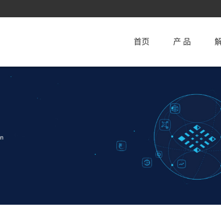
首页
产 品