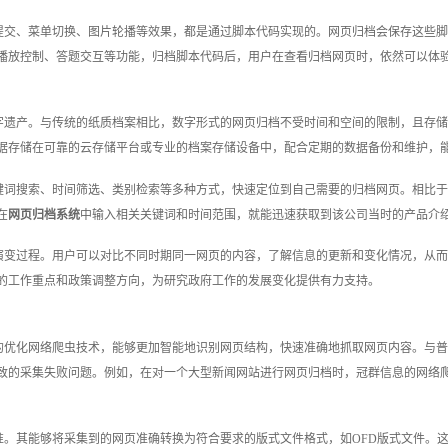
提交、菜单切换、图片轮播等效果，都是通过脚本代码实现的。网页归档会保存这些脚
播放控制、答题交互等功能，归档脚本代码后，用户在查看归档网页时，依然可以体
字遗产。与传统的纸质档案相比，数字形式的网页归档不受时间和空间的限制，且存储
据存储在可靠的云存储平台或专业的档案存储设备中，配合定期的数据备份和维护，
键词搜索、时间筛选、类别检索等多种方式，快速定位到自己需要的归档网页。相比于
在
网页归档系统
中输入相关关键词和时间范围，就能迅速获取到该公司当时的产品介
演变过程。用户可以对比不同时期同一网页的内容，了解信息的更新和变化情况，从而
的工作重点和政策调整方向，为研究政府工作的发展变化提供有力支持。
的优化网络爬虫技术，能够更加智能地识别网页结构，快速准确地抓取网页内容。与普
致的采集失败问题。例如，在对一个大型新闻网站进行网页归档时，冠群信息的网络
准。其能够将采集到的网页准确转换为符合要求的版式文件格式，如OFD版式文件。