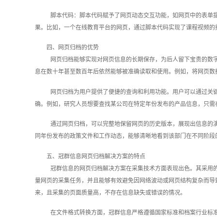
脚本代码：脚本代码赋予了网页动态交互功能，如网页中的表单
果。比如，一个在线教育平台的网页，通过脚本代码实现了课程视频的
四、网页归档的优势
网页归档能够实现对网页信息的长期保存，为后人留下宝贵的数
息在数十年甚至数百年后依然能够被准确读取和使用。例如，将网页数
网页归档为用户提供了便捷的查询和利用功能。用户可以通过关
确。例如，研究人员想要查找某公司在特定年份发布的产品信息，只需
通过网页归档，可以完整地保留网页的历史版本，展现出信息的
同年份发布的政策文件和工作动态，能够清晰地看到该部门在不同阶段
五、冠群信息网页归档解决方案的特点
冠群信息的网页归档解决方案在采集技术方面表现出色。其采用
量网页的采集任务，并且能够有效避免因网络波动或网页结构复杂而导
来，且采集的页面质量高，不存在信息缺失或错误的情况。
在文件格式转换方面，冠群信息严格遵循国家标准和档案行业标