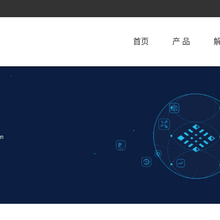
首页
产 品