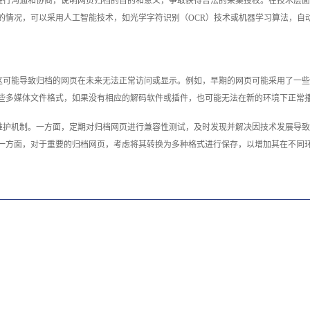
进行沟通和协商，说明网页归档的目的和意义，争取获得合法的采集授权。在技术层面
情况，可以采用人工智能技术，如光学字符识别（OCR）技术或机器学习算法，自动
可能导致归档的网页在未来无法正常访问或显示。例如，早期的网页可能采用了一些
些多媒体文件格式，如果没有相应的解码软件或插件，也可能无法在新的环境下正常
维护机制。一方面，定期对归档网页进行兼容性测试，及时发现并解决因技术发展导致
一方面，对于重要的归档网页，考虑将其转换为多种格式进行保存，以增加其在不同