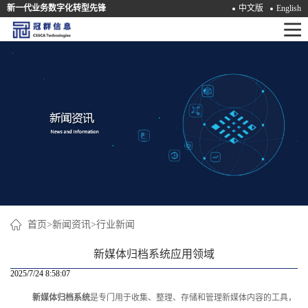
新一代业务数字化转型先锋
中文版
English
首
页
产
品
解
决
方
案
首页
>
新闻资讯
>
行业新闻
咨
新媒体归档系统应用领域
询
2025/7/24 8:58:07
新媒体归档系统
是专门用于收集、整理、存储和管理新媒体内容的工具，
培