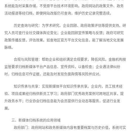
系统能及时采集存储，不受原平台技术环境影响。政府网站的政策文件、政务
活动报道等经归档，即便网站改版仍可查询，维护历史记录完整连续。
历史查询与研究：为学术研究、企业回顾、政府政策评估等提供支持。研
究人员可查行业社交媒体舆论变化；企业能回顾宣传策略与反馈；政府可研究
政策传播反馈，评估效果。如查地区官方平台文化信息，能了解当地文化发展
脉络。
合规与风险管理：帮助企业和组织满足合规要求，降低风险。金融机构按
监管要求归档新媒体平台产品信息、宣传资料，以备检查；企业遇法律纠纷
时，归档信息可作证据，还能及时发现负面舆情等风险并应对。
知识传承与共享：实现新媒体平台知识传承共享。企业内，员工技术经
验、项目成果经归档供新员工学习；政府部门优秀政务案例可跨地区共享，提
升政务水平；行业协会归档信息能为会员提供行业动态等服务，促进行业发
展。
三、新媒体归档系统的应用领域
政府部门：政府网站和政务新媒体内容有重要档案与历史价值，系统可实