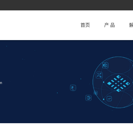
首页
产 品