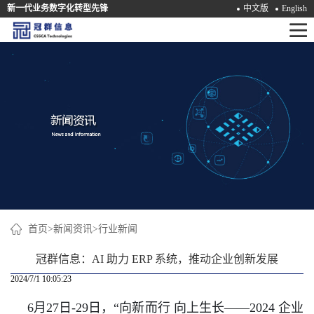
新一代业务数字化转型先锋
中文版
English
首
页
产
品
解
决
方
案
首页
>
新闻资讯
>
行业新闻
咨
冠群信息：AI 助力 ERP 系统，推动企业创新发展
询
2024/7/1 10:05:23
培
6月27日-29日，“向新而行 向上生长——2024 企业