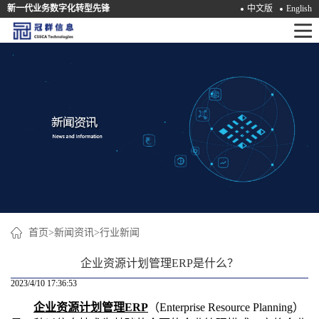
新一代业务数字化转型先锋
中文版
English
首
页
产
品
解
决
方
案
首页
>
新闻资讯
>
行业新闻
咨
企业资源计划管理ERP是什么？
询
2023/4/10 17:36:53
企业资源计划管理ERP
（Enterprise Resource Planning）
培