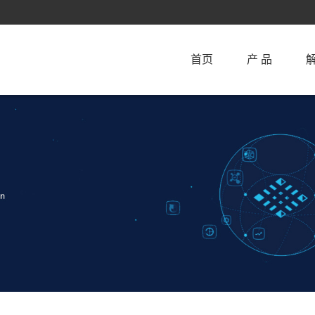
首页
产 品