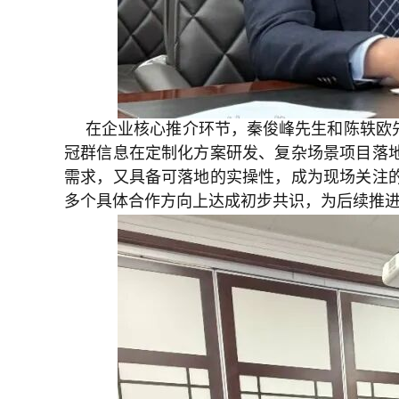
在企业核心推介环节，秦俊峰先生和陈轶欧
冠群信息在定制化方案研发、复杂场景项目落
需求，又具备可落地的实操性，成为现场关注
多个具体合作方向上达成初步共识，为后续推