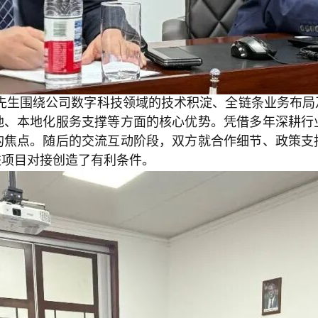
先生围绕公司数字科技领域的技术积淀、全链条业务布局
地、本地化服务支撑等方面的核心优势。凭借多年深耕行
的焦点。随后的交流互动阶段，双方就合作细节、政策支
进项目对接创造了有利条件。