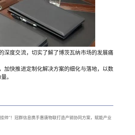
的深度交流，切实了解了博茨瓦纳市场的发展痛
。
，加快推进定制化解决方案的细化与落地，以数
力量。
榜挂帅”！冠群信息携手惠唐物联打造产销协同方案，赋能产业