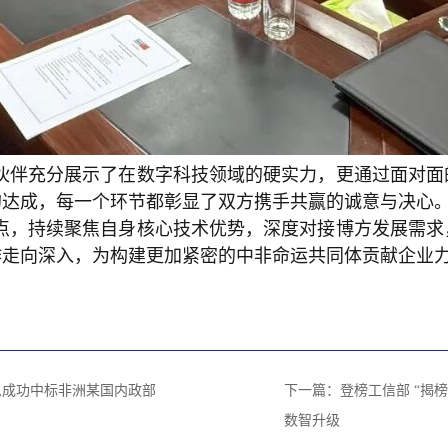
伙伴充分展示了在数字科技领域的硬实力，更通过面对面
的达成，每一个环节都彰显了双方携手共赢的诚意与决心
点，持续聚焦自身核心技术优势，深度对接博方发展需求
作走向深入，为构建更加紧密的
中非命运共同体
贡献企业
息成功中标非洲某国内政部
下一篇：
登榜工信部 “揭
数智升级