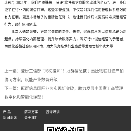
连冠”；2024年，我们再添殊荣，获评“软件和信息服务业诚信企业”，进一步印
证了在行业内的诚信口碑。这些荣誉叠加，不仅是对我们信用管理体系成效的
有力证明，更是市场给予的重磅信任背书，也让我们始终以更高标准规范经营
行为，践行信用承诺。
此次入选是荣誉，更是沉甸甸的责任。未来，冠群信息将以信用承诺为新
起点，持续强化内部管理、提升综合服务实力，当好行业诚信经营的示范者，
为优化首都社会信用环境、助力信息技术行业高质量发展贡献坚实力量！
上一篇：
登榜工信部 “揭榜挂帅”！冠群信息携手惠唐物联打造产销
协同方案，赋能产业数智升级
下一篇：
冠群信息国际业务实现新突破，助力发展中国家工商管理
数字化和智能化转型！
产 品
解决方案
咨询培训
新闻资讯
关于我们