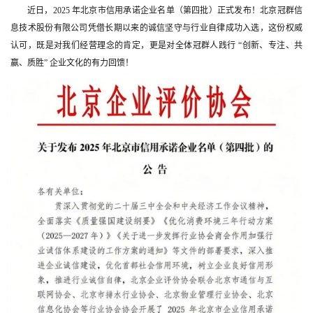
近日，2025 年北京市信用承诺企业名单（第四批）正式发布！北京冠群信
训
息技术股份有限公司凭借长期以来的诚信坚守与行业自律成功入选，这份权威
新
认可，既是对我们经营理念的肯定，更是对全体冠群人践行 “创新、专注、共
赢、质胜” 企业文化的有力回馈！
闻
资
讯
关
于
我
们