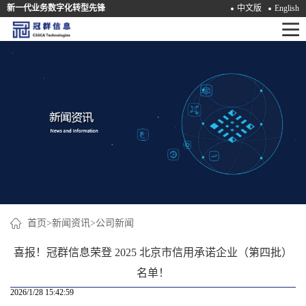
新一代业务数字化转型先锋
中文版
English
首
页
产
品
解
决
方
案
首页
>
新闻资讯
>
公司新闻
咨
喜报！冠群信息荣登 2025 北京市信用承诺企业（第四批）
询
名单！
2026/1/28 15:42:59
培