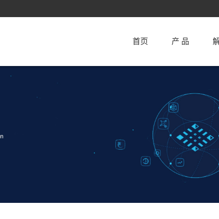
首页
产 品