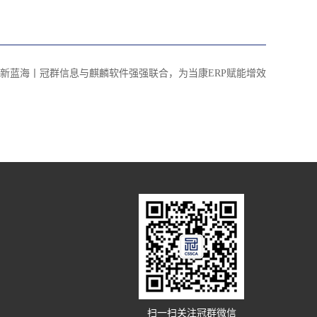
新蓝海丨冠群信息与麒麟软件强强联合，为当康ERP赋能增效
扫一扫关注冠群微信