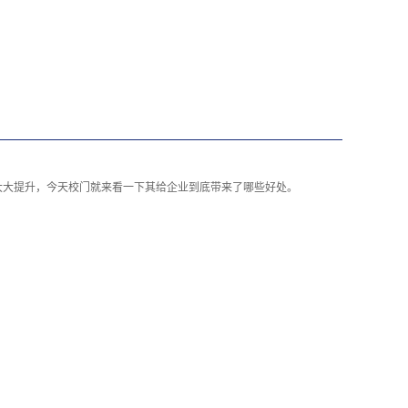
大大提升，今天校门就来看一下其给企业到底带来了哪些好处。