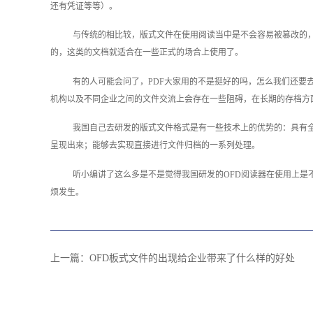
还有凭证等等）。
与传统的相比较，版式文件在使用阅读当中是不会容易被篡改的
的，这类的文档就适合在一些正式的场合上使用了。
有的人可能会问了，PDF大家用的不是挺好的吗，怎么我们还要
机构以及不同企业之间的文件交流上会存在一些阻碍，在长期的存档方
我国自己去研发的版式文件格式是有一些技术上的优势的：具有
呈现出来；能够去实现直接进行文件归档的一系列处理。
听小编讲了这么多是不是觉得我国研发的OFD阅读器在使用上
烦发生。
上一篇：
OFD板式文件的出现给企业带来了什么样的好处