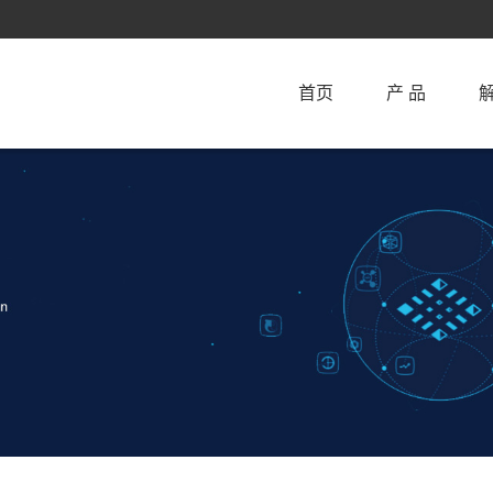
首页
产 品