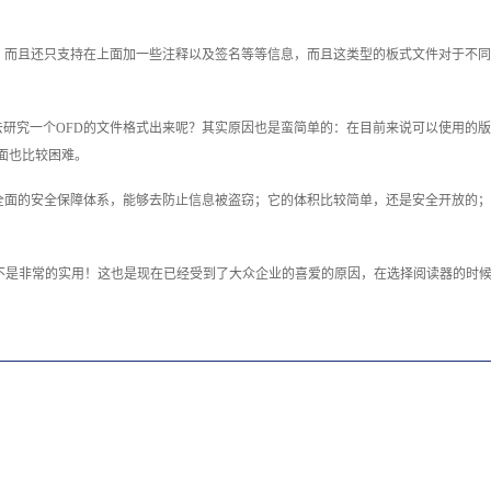
，而且还只支持在上面加一些注释以及签名等等信息，而且这类型的板式文件对于不同
去研究一个OFD的文件格式出来呢？其实原因也是蛮简单的：在目前来说可以使用的
面也比较困难。
全面的安全保障体系，能够去防止信息被盗窃；它的体积比较简单，还是安全开放的；
是不是非常的实用！这也是现在已经受到了大众企业的喜爱的原因，在选择阅读器的时