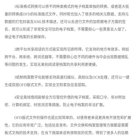
1标准格式转换可以将不同种类格式的电子档案单独的转换、或者是大批
量的转换成OFD的标准版式文件，同时呢也加入了很多的相关元数据，支持元
数据的打包封装及XML技术描述，还可以去进行文件的加密跟电子方面的签
名，就可以形成了非常安全可信的电子档案，不需要担心一些黑客去入侵了，
保证电子档案的长期保存。
2跨平台共享阅读的方式能实现所见即所得，它支持的地方有很多，例如
跨平台、跨系统、跨浏览器等，不需要担心在不同的硬件当中会出现数据错乱
等问题的发生，实现无差别阅读使档案的共享利用更便捷。
3纸制档案数字化能够支持高速扫描仪、高拍仪及OCR处理，还可以一键
生成双层OFD版式文件，实现全文检索及信息提取。
4安全离线借阅能够全方位管控外借的电子档案，采取口令、非对称加
密、计算机绑定、时效浏览等措施，防止电子档案的非法扩散。
OFD版式文件的操作也是比较简单的，对使用者来说更具有开放性和扩展
性，它的应用非常广泛，包括信息发布、文件交换和档案管理等方面都是需要
板式文档的技术支持，在当下我国来说有很明显的优势，得到了很多人的信赖