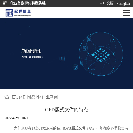
新一代业务数字化转型先锋
中文版
English
首
页
产
品
解
决
方
案
首页
>
新闻资讯
>
行业新闻
咨
OFD版式文件的特点
询
2022/4/29 9:06:13
为什么现在已经开始逐渐的使用
OFD版式文件
了呢？可能很多心里都会有
培