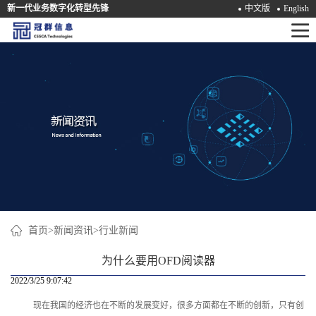
新一代业务数字化转型先锋
中文版
English
首
页
产
品
解
决
方
案
首页
>
新闻资讯
>
行业新闻
咨
为什么要用OFD阅读器
询
2022/3/25 9:07:42
现在我国的经济也在不断的发展变好，很多方面都在不断的创新，只有创
培