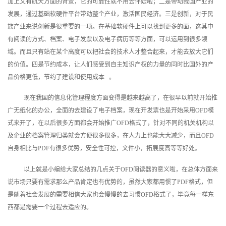
加上又有航天方面的背景，它的可靠性就不用去怀疑啦；二是带动我国产业的
发展，通过基础软硬件平台带动整个产业，激活国民经济。三是创新，对于民
族产业来说创新是很重要的一项。在基础软硬件上可以找到更多的面，这其中
有阅读的方式、档案、电子发票以及电子病历等等方面，可以运用到很多领
域。而且只有站在某个高度可以把社会的技术人才整合起来，才能去放大它们
的价值。四是节约成本，让人们感受到自主知识产权的力量的同时比国外的产
品价格更低，节约了建设和使用成本 。
现在我国的信息化管理程度方面变得是越来越高了，在很早以前就开始推
广无纸化的办公，全面的去建设了电子档案，现在开发票也是开始采用OFD模
式来开了，在以后很多方面都会开始推广OFD格式了，针对不同的机关机构以
及企业的档案管理归类就会方便很多很多，在人力上也能大大减少，而且OFD
自身相比与PDF有很多优势，安全性可控，文件小，拓展度高等等好处。
以上就是小编给大家总结的几点关于OFD阅读器的意义啦，在总体方面来
说市场只要有需求那么产品肯定也有优势的，虽然大家都用惯了PDF格式，但
是随着社会发展的需要相信大家也会慢慢的去习惯OFD格式了，毕竟每一样东
西都是需要一个过程去适应的。