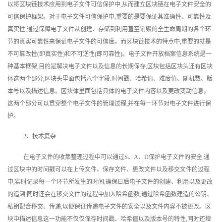
以将区块链技术应用到电子文件可信保护中,从而建立区块链在电子文件安全的
可信保护框架。对于电子文件可信保护中,重要的是要保证其准确性、可靠性及
真实性,通过保障电子文件从创建、存储到利用直至销毁的全生命周期的各个环
节的真实可靠性来保证电子文件的可信度。而区块链技术的特点中,重要的就是
不可篡改性(即真实性)和不可逆性(即可靠性)。电子文件开放档案信息系统是一
种基本框架,目的是解决电子文件以及信息的长期保存,区块包括区块头还有区块
体这两个部分,区块头里面包括六个字段:时间戳、哈希值、难度值、随机数、版
本号以及描述信息。区块体里面包括具体的电子文件内容以及更改变动信息。
这两个部分可以贯穿整个电子文件的管理过程,并在每一环节对电子文件进行保
护。
2、技术复杂
在电子文件的收集整理过程中可以通过S、A、D保护电子文件的安全,通
过区块中的时间戳可以在上传文件、保存文件、更改文件以及移交文件的过程
中,实时记录每一个环节所发生的时间,确保日后电子文件的创建、利用以及更改
的追溯,同时还会在移交文件的过程中加入哈希函数,通过哈希函数建造的公钥、
私钥配合移交、传递,以便保证传递电子文件的安全以及文件内容不被更改。区
块中描述信息这一功能不仅仅保存时间戳、哈希值以及版本号的特性,同时还增