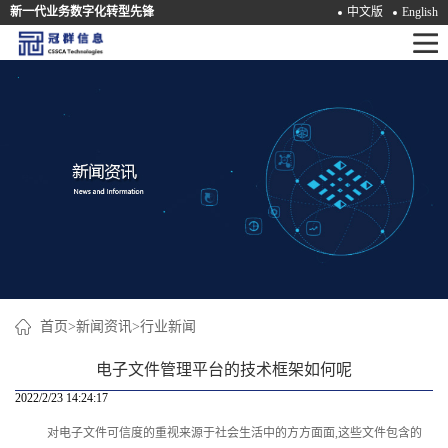
新一代业务数字化转型先锋
中文版
English
首
页
产
品
解
决
方
案
首页
>
新闻资讯
>
行业新闻
咨
电子文件管理平台的技术框架如何呢
询
2022/2/23 14:24:17
对电子文件可信度的重视来源于社会生活中的方方面面,这些文件包含的
培