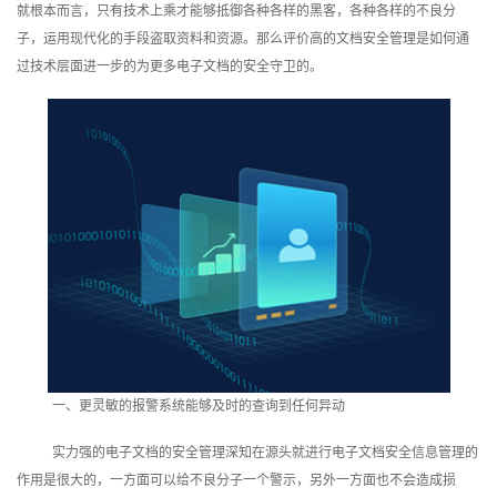
就根本而言，只有技术上乘才能够抵御各种各样的黑客，各种各样的不良分
训
子，运用现代化的手段盗取资料和资源。那么评价高的文档安全管理是如何通
过技术层面进一步的为更多电子文档的安全守卫的。
新
闻
资
讯
关
于
我
们
一、更灵敏的报警系统能够及时的查询到任何异动
实力强的电子文档的安全管理深知在源头就进行电子文档安全信息管理的
作用是很大的，一方面可以给不良分子一个警示，另外一方面也不会造成损