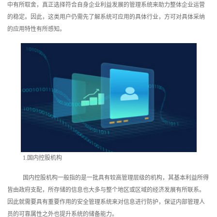
中有所取舍，真正选择符合自身企业利益发展的管理系统来助力整体企业运营
训
的稳定。因此，这类用户仍需先了解系统可应用的具体行业，方可对具体采纳
的应用特性有所感知。
新
闻
资
讯
关
于
我
1.国内控股机构
们
国内控股机构一般指的是一批具有较高管理层级的机构，其基本利益所得
皆由政府支配，所存储的信息也大多与整个地区或区域的经济发展有所联系。
因此就需要具有重要作用的安全管理系统来对信息进行防护，保证内部管理人
员的可靠属性之外也提升系统的储备能力。