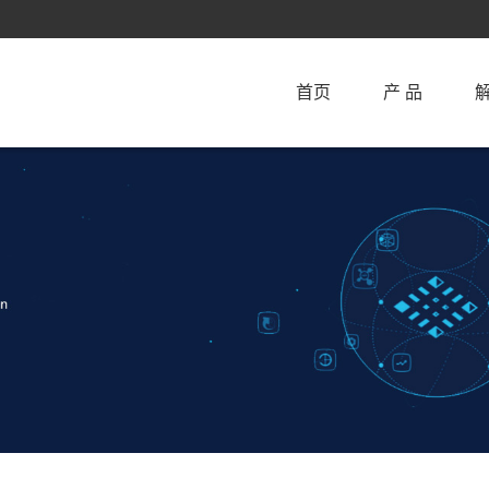
首页
产 品