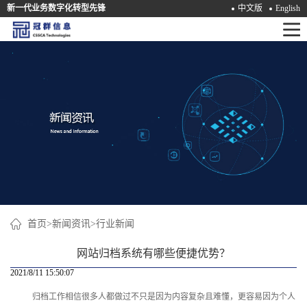
新一代业务数字化转型先锋
中文版
English
首
页
产
品
解
决
方
案
首页
>
新闻资讯
>
行业新闻
咨
网站归档系统有哪些便捷优势？
询
2021/8/11 15:50:07
归档工作相信很多人都做过不只是因为内容复杂且难懂，更容易因为个人
培