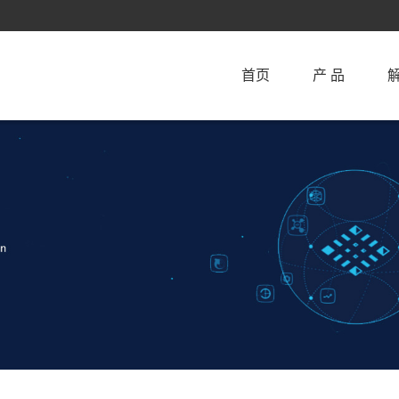
首页
产 品