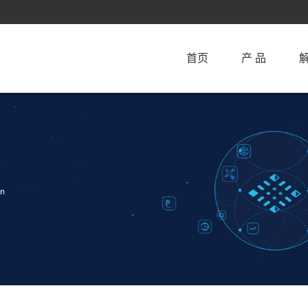
首页
产 品