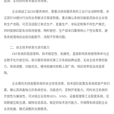
追溯、车间协同等专属业务场景。
企业挑选工业ERP服务商时，需重点核验服务商的工业行业深耕积累，关
注其针对细分行业的业务解决方案成熟度。重点确认系统功能能否贴合企业现
有生产流程，可灵活适配订单式生产、批量生产、非标定制等不同生产模式，
同时能够匹配车间现场管理、物料管控、生产成本归集等核心个性化需求，避
免系统落地后出现功能脱节、流程不符等问题。
二、自主技术研发与迭代能力
ERP系统的底层架构、技术稳定性、拓展性，直接影响系统使用寿命与企
业数字化升级空间。部分服务商依托第三方系统贴牌运营，无自主技术掌控能
力，系统调整、功能优化、模块拓展均依赖上游厂商，响应效率低且改造受
限。
企业需优先核查服务商的自主研发资质、技术团队配置及系统底层产权归
属，确认其具备独立的系统优化、功能迭代、定制开发能力。同时关注系统的
开放性与兼容性，可对接企业现有MES、WMS、设备管理等工业配套系统，实
现数据互联互通，破除信息孤岛。稳定的技术迭代能力，可保障系统适配企业
业务拓展、模式调整的长期需求。