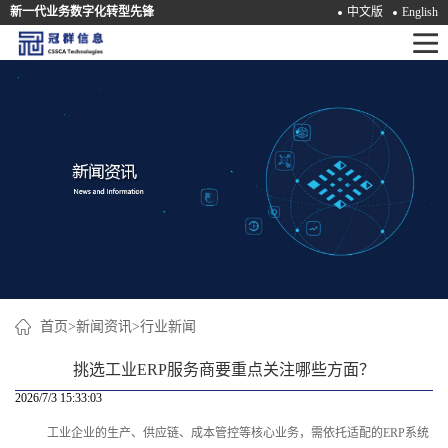
新一代业务数字化转型先锋
中文版
English
首
页
产
品
解
决
方
案
首页
>
新闻资讯
>
行业新闻
咨
挑选工业ERP服务商要重点关注哪些方面？
询
2026/7/3 15:33:03
工业企业的生产、供应链、成本管控等核心业务，需依托适配的ERP系统
培