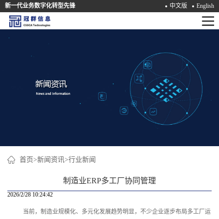
新一代业务数字化转型先锋
中文版
English
首
页
产
品
解
决
方
案
首页
>
新闻资讯
>
行业新闻
咨
制造业ERP多工厂协同管理
询
2026/2/28 10:24:42
当前，制造业规模化、多元化发展趋势明显，不少企业逐步布局多工厂运
培