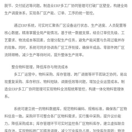
脱节、交付延迟等问题。制造业ERP多工厂协同管理可打破厂区壁垒，构建全局
生产调度体系，实现各厂区产能、订单、工序的统一管控。
通过ERP系统，可实时汇聚各厂区设备运行状态、生产进度、人员配置等
核心数据，精准掌握全局产能情况。基于统一数据支撑，结合订单优先级、工
艺要求、物流成本等因素，合理分配生产任务，避免产能闲置与负荷过载并存
的现象。同时，系统可同步协调各厂区工序衔接，确保半成品、零部件跨厂区
流转顺畅，减少生产等待时间，提升整体生产效率。
整合物料管理，降低库存与物流成本
多工厂运营中，物料采购、库存管理、跨厂调拨等环节若缺乏协同，易出
现重复采购、库存积压、物料短缺、调拨低效等问题，增加企业运营成本。制
造业ERP多工厂协同管理可实现物料全流程统筹管控，构建一体化物料管理体
系。
系统可建立统一的物料数据库，规范物料编码、规格标准，确保各厂区物
料信息一致。采购环节可整合各厂区物料需求，实行集中采购，提升议价能
力，降低采购成本；库存管理环节可实时监控各厂区物料库存，建立虚拟联合
库存池，实现物料跨厂区精准调拨，减少冗余库存占用，加快库存周转；物流