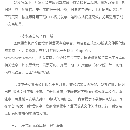
部分情况下，开票方会生成包含发票下载链接的二维码。受票方使用手机
扫码工具，如微信、支付宝的扫一扫功能，扫描该二维码，手机便自动跳转至
下载页面，按提示即可下载OFD格式发票。这种方式便捷高效，尤其适用于线
下交易场景。
二、国家税务总局平台下载
国家税务总局全国增值税发票查验平台，为获取正规OFD版式文件提供权
威渠道。打开浏览器，在地址栏输入平台网址（https://inv-
veri.chinatax.gov.cn），进入官网。在查验平台页面，按要求准确填写电子发票的
相关信息，如发票代码、发票号码、开票日期、开具金额（不含税）等。确保
信息无误后，点击“查验”按钮。
若该电子发票由公共服务平台开具，查验结果页面将显示发票详情，同时
出现“版式文件下载”按钮。点击此按钮，便能开始下载OFD格式发票文件。需
注意，若此前未安装支持OFD格式的阅读器，平台会提示下载相应阅读器，可
在平台“相关下载”模块中，找到增值税电子发票版式文件阅读器进行下载安装，
以便后续查看OFD格式发票。
三、电子凭证试点单位工具包获取