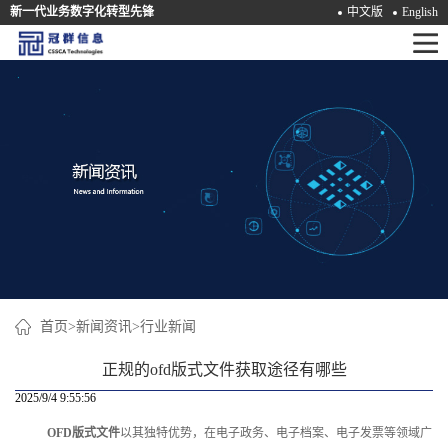
新一代业务数字化转型先锋
中文版
English
首
页
产
品
解
决
方
案
首页
>
新闻资讯
>
行业新闻
咨
正规的ofd版式文件获取途径有哪些
询
2025/9/4 9:55:56
OFD版式文件
以其独特优势，在电子政务、电子档案、电子发票等领域广
培