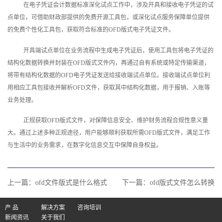
在电子凭证会计数据标准深化试点工作中，涉及开具和接收电子凭证的试
点单位，可借助财政部提供的免费开源工具包，或深化试点服务保障单位提供
的免费个性化工具包，获取符合标准的OFD版式电子凭证文件。
开具端试点单位在业务流程中生成电子凭证后，使用工具包将电子凭证的
结构化数据转换并封装在OFD版式文件内，再通过自有系统或特定传输渠道，
将带有结构化数据的OFD电子凭证发送给接收端试点单位。接收端试点单位利
用相应工具包接收并解析OFD文件，获取其中结构化数据，用于报销、入账等
业务处理。
正规获取OFD版式文件，对保障信息安全、维护财务流程合规性意义重
大。通过上述多种正规途径，用户能够顺利获取所需OFD版式文件，满足工作
与生活中的业务需求，在数字化信息交互中保障自身权益。‍
上一篇：
ofd文件版式是什么格式
下一篇：
ofd版式文件怎么转换
产 品
解决方案
咨询培训
新闻资讯
关于我们