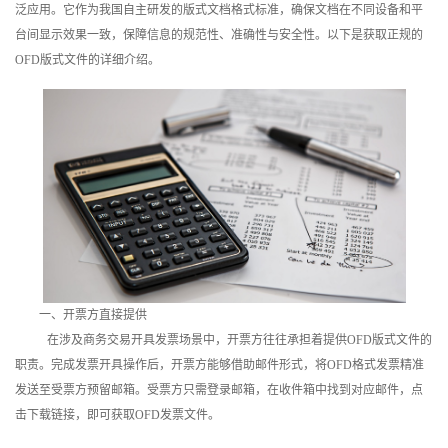
泛应用。它作为我国自主研发的版式文档格式标准，确保文档在不同设备和平
训
台间显示效果一致，保障信息的规范性、准确性与安全性。以下是获取正规的
OFD版式文件的详细介绍。
新
闻
资
讯
关
于
一、开票方直接提供
我
在涉及商务交易开具发票场景中，开票方往往承担着提供OFD版式文件的
们
职责。完成发票开具操作后，开票方能够借助邮件形式，将OFD格式发票精准
发送至受票方预留邮箱。受票方只需登录邮箱，在收件箱中找到对应邮件，点
击下载链接，即可获取OFD发票文件。