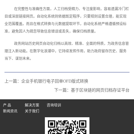
在完整性与准确性方面，人工归档受精力、专注度影响，容易遗漏冷门栏
目或深层链接网页。自动化系统则依据既定程序，只要规则设置合理，能实现
全范围覆盖。而且在格式转换与元数据提取环节，自动化系统严格遵循预设标
准，避免因人为疏忽导致信息错误或丢失，确保归档质量。
政务网站历史网页自动化归档以高效、精准、全面的特质，为政务信息管
理注入新动能。在数字化浪潮中，它持续发挥作用，助力政府留存历史、服务
当下、谋划未来。‍
上一篇：
企业手机银行电子回单OFD版式转换
下一篇：
基于区块链的网页归档存证平台
产 品
解决方案
咨询培训
新闻资讯
关于我们