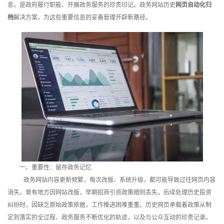
息，是政府履行职能、开展政务服务的珍贵印记。政务网站历史
网页自动化归
训
档
解决方案，为这些重要信息的妥善管理开辟新路径。
新
闻
资
讯
关
于
我
一、重要性：留存政务记忆
政务网站内容更新频繁，每次改版、系统升级，都可能导致过往网页内容
们
消失。曾有地方因网站改版，早期招商引资政策细则丢失，后续处理历史投资
纠纷时，因缺乏原始政策依据，工作推进困难重重。历史网页承载着政策从制
定到落实的全过程、政务服务不断优化的轨迹，以及与公众互动的珍贵记录。