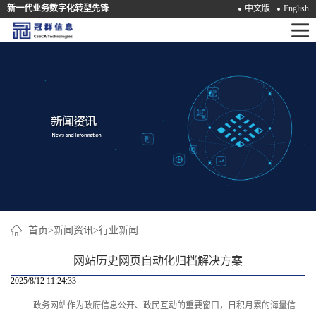
新一代业务数字化转型先锋
中文版
English
首
页
产
品
解
决
方
案
首页
>
新闻资讯
>
行业新闻
咨
网站历史网页自动化归档解决方案
询
2025/8/12 11:24:33
政务网站作为政府信息公开、政民互动的重要窗口，日积月累的海量信
培