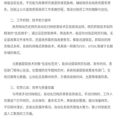
保留这些信息，不仅能为政策研究者提供演变脉络，辅助政府总结政务服务得
失，还能让公众直观感受政府工作发展历程，增进对政府工作的理解与信任。
二、工作机制：技术助力留存
政务网站历史网页自动化归档依靠技术实现高效运转。网页抓取技术如同
精准的“信息猎手”，通过设定抓取频率、筛选条件，能定时对指定网页扫描，无
论是政策文件发布页，还是政务服务指南更新页，都能迅速锁定。抓取后的网
页格式多样，系统利用格式转换技术，将其统一转换为PDF、HTML等便于长期
存储的格式。
元数据提取技术则像“信息标签员”，能自动提取网页标题、发布时间、责
任部门等核心信息。在整理防控专题网页时，系统快速提取政策发布部门、生
效日期等元数据，让杂乱信息瞬间有序，方便后续按时间、主题等维度检索。
三、优势凸显：效率与质量双赢
与传统手动归档相比，自动化归档的革新显而易见。手动归档时，工作人
员需逐个打开网页，点击保存、重命名文件，再按类别整理，面对海量网页，
不仅耗时漫长，还易出现漏存情况。自动化系统凭借强大算力，数小时就能完
成人工数周的工作量。