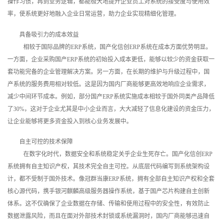
操作习惯，再到业务逻辑，都能极大地提升企业员工对系统的接受度与使用效
率，使系统更好地融入企业日常运营，助力企业实现精细化管理。
具备吸引力的成本效益
相较于国际品牌的ERP系统，国产化信创ERP系统在成本方面优势明显。
一方面，企业采购国产ERP系统的初始投入成本更低，能够以较少的资金获取一
套功能完备的企业管理解决方案。另一方面，在长期的维护与升级过程中，国
产系统的服务费用相对较低。这是因为国内厂商能够更高效地响应企业需求，
减少中间环节成本。例如，部分国产ERP系统实施成本相较于国外同类产品降低
了30%，这对于企业尤其是中小企业而言，大大减轻了信息化建设的资金压力，
让企业能够将更多资金投入到核心业务发展中。
自主可控的技术保障
在数字化时代，数据安全和系统稳定关乎企业生死存亡。国产化信创ERP
系统拥有自主知识产权，其技术完全自主可控。从底层代码编写到系统架构设
计，都不受制于国外技术。像冠群当康ERP系统，拥有全部自主知识产权和全套
核心源代码，携手银河麒麟高级服务器操作系统，基于国产芯片构建自主创新
体系。这不仅确保了企业数据在存储、传输和使用过程中的安全性，有效防止
数据泄露风险，而且在面对外部技术封锁或系统漏洞时，国内厂商能够迅速自