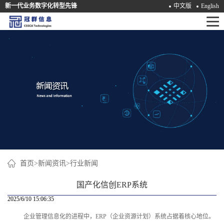
新一代业务数字化转型先锋
中文版
English
首
页
产
品
解
决
方
案
首页
>
新闻资讯
>
行业新闻
咨
国产化信创ERP系统
询
2025/6/10 15:06:35
企业管理信息化的进程中，ERP（企业资源计划）系统占据着核心地位。
培