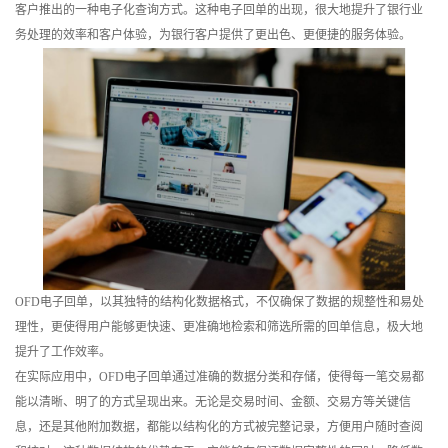
客户推出的一种电子化查询方式。这种电子回单的出现，很大地提升了银行业
训
务处理的效率和客户体验，为银行客户提供了更出色、更便捷的服务体验。
新
闻
资
讯
关
于
OFD电子回单，以其独特的结构化数据格式，不仅确保了数据的规整性和易处
我
理性，更使得用户能够更快速、更准确地检索和筛选所需的回单信息，极大地
提升了工作效率。
们
在实际应用中，OFD电子回单通过准确的数据分类和存储，使得每一笔交易都
能以清晰、明了的方式呈现出来。无论是交易时间、金额、交易方等关键信
息，还是其他附加数据，都能以结构化的方式被完整记录，方便用户随时查阅