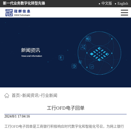
新一代业务数字化转型先锋
中文版
English
首
页
产
品
解
决
方
案
首页
>
新闻资讯
>
行业新闻
咨
工行OFD电子回单
询
2024/8/1 17:04:16
工行OFD电子回单是工商银行积极响应时代数字化和智能化号召，为网上银行
培