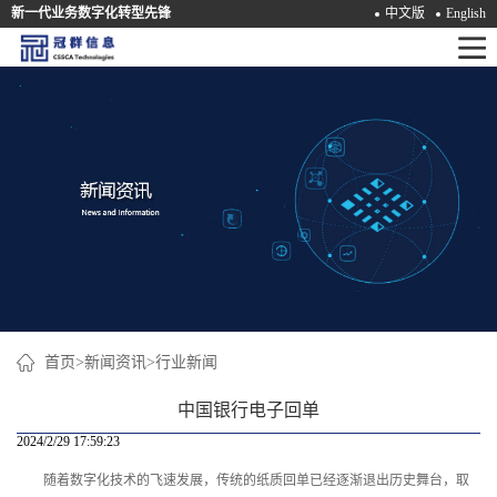
新一代业务数字化转型先锋
中文版
English
首
页
产
品
解
决
方
案
首页
>
新闻资讯
>
行业新闻
咨
中国银行电子回单
询
2024/2/29 17:59:23
随着数字化技术的飞速发展，传统的纸质回单已经逐渐退出历史舞台，取
培