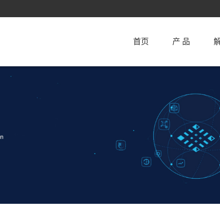
首页
产 品