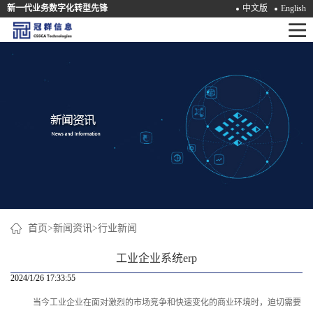
新一代业务数字化转型先锋
中文版
English
首
页
产
品
解
决
方
案
首页
>
新闻资讯
>
行业新闻
咨
工业企业系统erp
询
2024/1/26 17:33:55
当今工业企业在面对激烈的市场竞争和快速变化的商业环境时，迫切需要
培