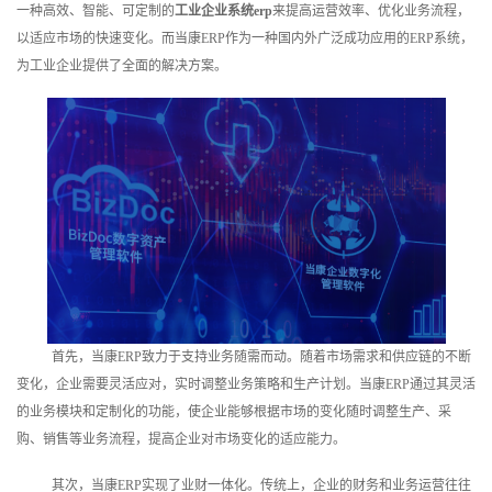
一种高效、智能、可定制的
工业企业系统erp
来提高运营效率、优化业务流程，
训
以适应市场的快速变化。而当康ERP作为一种国内外广泛成功应用的ERP系统，
为工业企业提供了全面的解决方案。
新
闻
资
讯
关
于
我
首先，当康ERP致力于支持业务随需而动。随着市场需求和供应链的不断
变化，企业需要灵活应对，实时调整业务策略和生产计划。当康ERP通过其灵活
们
的业务模块和定制化的功能，使企业能够根据市场的变化随时调整生产、采
购、销售等业务流程，提高企业对市场变化的适应能力。
其次，当康ERP实现了业财一体化。传统上，企业的财务和业务运营往往