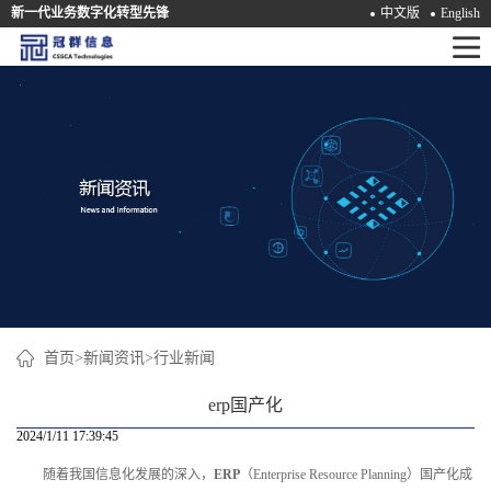
新一代业务数字化转型先锋
中文版
English
首
页
产
品
解
决
方
案
首页
>
新闻资讯
>
行业新闻
咨
erp国产化
询
2024/1/11 17:39:45
随着我国信息化发展的深入，
ERP
（Enterprise Resource Planning）国产化成
培