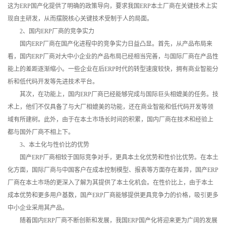
这为ERP国产化提供了明确的政策导向，要求我国ERP本土厂商在关键技术上实
现自主研发，从而摆脱核心关键技术受制于人的局面。
2、国内ERP厂商的竞争实力
国内ERP厂商在国产化进程中的竞争实力日益凸显。首先，从产品布局来
看，国内ERP厂商对大中小企业的产品布局已经相当完善，与国际厂商在产品性
能上的差距逐渐缩小。一些企业在后ERP时代的转型速度较快，拥有商业智能分
析和低代码开发等先进技术平台。
其次，在功能上，国内ERP厂商已经能够完成与国际巨头相媲美的任务。技
术上，他们不仅具备了与大厂相媲美的功能，还在商业智能和低代码开发等领
域有所建树。此外，由于在本土市场长时间的积累，国内厂商在技术和经验上
都与国外厂商不相上下。
3、本土化与性价比的优势
国产ERP厂商相较于国际竞争对手，更具本土化优势和性价比优势。在本土
化方面，国际厂商与中国客户在成本控制模型、报表等方面存在差异，国产ERP
厂商在本土市场的更深入了解为其提供了本土化机会。在性价比上，由于本土
成本优势和更多用户基数，国产ERP厂商能够提供更具竞争力的价格，吸引更多
中小企业采用其产品。
随着国内ERP厂商不断创新和发展，我国ERP国产化将迎来更为广阔的发展