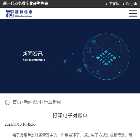
新一代业务数字化转型先锋
中文版
English
首
页
产
品
解
决
方
案
首页
>
新闻资讯
>
行业新闻
咨
打印电子对账单
询
2023/11/10 16:45:55
电子对账单
是财务管理中的一个重要环节，通过电子方式生成和传递，可
培