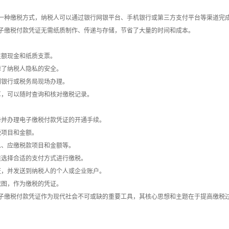
一种缴税方式，纳税人可以通过银行网银平台、手机银行或第三方支付平台等渠道完成
子缴税付款凭证无需纸质制作、传递与存储，节省了大量的时间和成本。
足额现金和纸质支票。
障了纳税人隐私的安全。
到银行或税务局现场办理。
享，可以随时查询和核对缴税记录。
册并办理电子缴税付款凭证的开通手续。
税项目和金额。
息、应缴税款项目和金额等。
道选择合适的支付方式进行缴税。
证，并发送到纳税人的个人或企业账户。
截图，作为缴税的凭证。
子缴税付款凭证作为现代社会不可或缺的重要工具，其核心思想和主题在于提高缴税