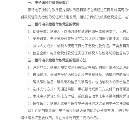
一、电子缴税付款凭证简介
银行电子缴税付款凭证是指税务局和银行之间通过联网系统实现的
付款凭证作为缴税的凭证和法定发票。相较于传统的纸质缴税凭证，电
二、银行电子缴税付款凭证的优势
1、便捷高效：纳税人可以随时随地通过网络完成缴税支付，无需
2、安全可靠：电子缴税付款凭证的实名认证和加密传输技术，保
3、减少人力成本：纳税人使用银行电子缴税付款凭证，不需要再
4、信息全面：电子缴税付款凭证实现了纳税人与税务局的信息共
三、银行电子缴税付款凭证的使用方法
1、注册登录：纳税人需要按照相关规定在指定的银行或税务局注
2、选择税种：根据自身的纳税类别和应缴税种类，选择相应的缴
3、确认缴税信息：确认缴税信息的准确性，包括纳税人的身份信
4、选择支付方式：可通过网银、手机银行或第三方支付平台等渠
5、生成电子凭证：完成支付后，系统会自动生成电子缴税付款凭
6、保存备份：纳税人应妥善保存电子缴税付款凭证的电子文件或
以上介绍的就是银行电子缴税付款凭证的优势及使用方法，银行电
将继续发挥重要作用，并在未来得到更广泛的应用。‍