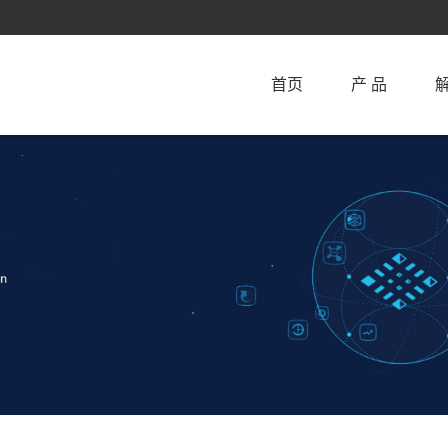
首页
产 品