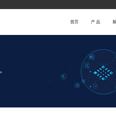
首页
产 品