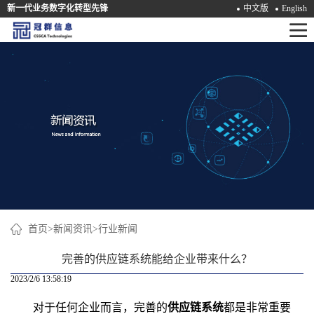
新一代业务数字化转型先锋
中文版
English
首
页
产
品
解
决
方
案
首页
>
新闻资讯
>
行业新闻
咨
完善的供应链系统能给企业带来什么？
询
2023/2/6 13:58:19
培
对于任何企业而言，完善的
供应链系统
都是非常重要