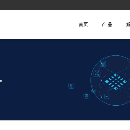
首页
产 品