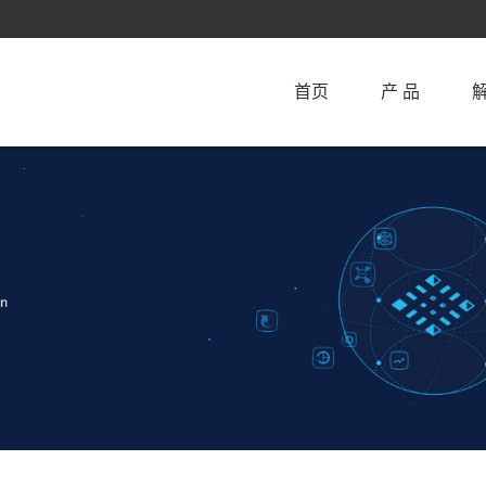
首页
产 品