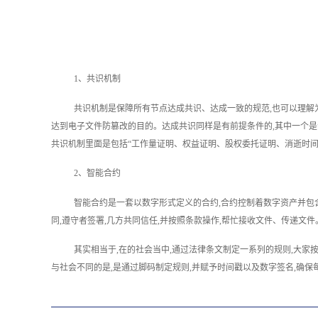
1、共识机制
共识机制是保障所有节点达成共识、达成一致的规范,也可以理解为
达到电子文件防篡改的目的。达成共识同样是有前提条件的,其中一个是
共识机制里面是包括“工作量证明、权益证明、股权委托证明、消逝时间
2、智能合约
智能合约是一套以数字形式定义的合约,合约控制着数字资产并包
同,遵守者签署,几方共同信任,并按照条款操作,帮忙接收文件、传递文
其实相当于,在的社会当中,通过法律条文制定一系列的规则,大家
与社会不同的是,是通过脚码制定规则,并赋予时间戳以及数字签名,确保