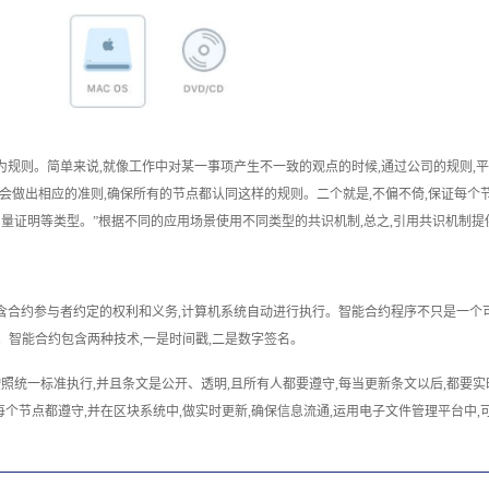
规则。简单来说,就像工作中对某一事项产生不一致的观点的时候,通过公司的规则,平
会做出相应的准则,确保所有的节点都认同这样的规则。二个就是,不偏不倚,保证每个
量证明等类型。”根据不同的应用场景使用不同类型的共识机制,总之,引用共识机制提
含合约参与者约定的权利和义务,计算机系统自动进行执行。智能合约程序不只是一个可
件。智能合约包含两种技术,一是时间戳,二是数字签名。
按照统一标准执行,并且条文是公开、透明,且所有人都要遵守,每当更新条文以后,都要
每个节点都遵守,并在区块系统中,做实时更新,确保信息流通,运用电子文件管理平台中