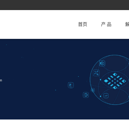
首页
产 品