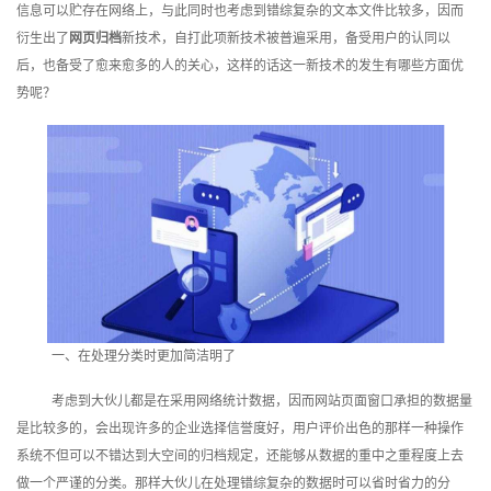
信息可以贮存在网络上，与此同时也考虑到错综复杂的文本文件比较多，因而
训
衍生出了
网页归档
新技术，自打此项新技术被普遍采用，备受用户的认同以
后，也备受了愈来愈多的人的关心，这样的话这一新技术的发生有哪些方面优
新
势呢？
闻
资
讯
关
于
我
一、在处理分类时更加简洁明了
们
考虑到大伙儿都是在采用网络统计数据，因而网站页面窗口承担的数据量
是比较多的，会出现许多的企业选择信誉度好，用户评价出色的那样一种操作
系统不但可以不错达到大空间的归档规定，还能够从数据的重中之重程度上去
做一个严谨的分类。那样大伙儿在处理错综复杂的数据时可以省时省力的分