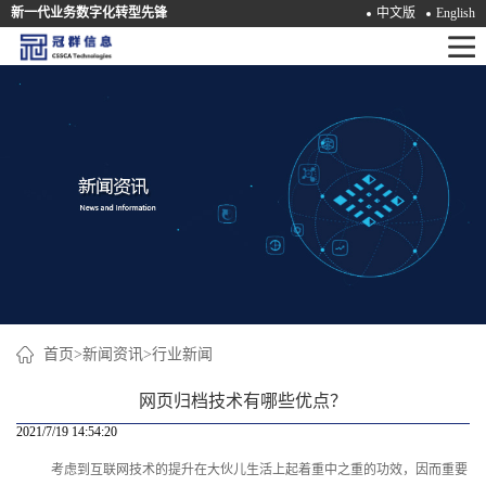
新一代业务数字化转型先锋
中文版
English
首
页
产
品
解
决
方
案
首页
>
新闻资讯
>
行业新闻
咨
网页归档技术有哪些优点？
询
2021/7/19 14:54:20
考虑到互联网技术的提升在大伙儿生活上起着重中之重的功效，因而重要
培