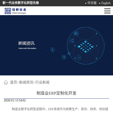
新一代业务数字化转型先锋
中文版
English
首
页
产
品
解
决
方
案
首页
>
新闻资讯
>
行业新闻
咨
制造业ERP定制化开发
询
2026/3/2 13:54:02
制造业数字化转型进程中，ERP系统作为统筹生产、库存、财务、供应链
培