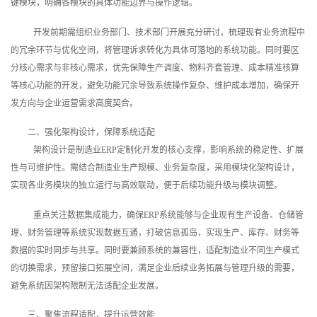
键模块，明确各模块的具体功能边界与操作逻辑。
开发前期需组织业务部门、技术部门开展充分研讨，梳理现有业务流程中
的冗余环节与优化空间，将管理诉求转化为具体可落地的系统功能。同时要区
分核心需求与非核心需求，优先保障生产调度、物料齐套管理、成本精准核算
等核心功能的开发，避免功能冗余导致系统操作复杂、维护成本增加，确保开
发方向与企业运营需求高度契合。
二、强化架构设计，保障系统适配
架构设计是制造业ERP定制化开发的核心支撑，影响系统的稳定性、扩展
性与可维护性。需结合制造业生产规模、业务复杂度，采用模块化架构设计，
实现各业务模块的独立运行与高效联动，便于后续功能升级与模块调整。
重点关注数据集成能力，确保ERP系统能够与企业现有生产设备、仓储管
理、财务管理等系统实现数据互通，打破信息孤岛，实现生产、库存、财务等
数据的实时同步与共享。同时要兼顾系统的兼容性，适配制造业不同生产模式
的切换需求，预留接口拓展空间，满足企业后续业务拓展与管理升级的需要，
避免系统因架构限制无法适配企业发展。
三、聚焦流程适配，提升运营效能