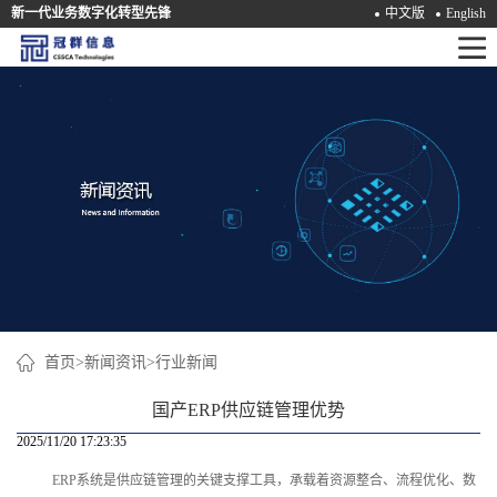
新一代业务数字化转型先锋
中文版
English
首
页
产
品
解
决
方
案
首页
>
新闻资讯
>
行业新闻
咨
国产ERP供应链管理优势
询
2025/11/20 17:23:35
ERP系统是供应链管理的关键支撑工具，承载着资源整合、流程优化、数
培