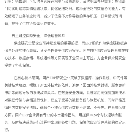
订单；销售部门可实时查询库存余量与交货周期，及时响应客户需求；物流部
门可实时追踪货物运输状态，优化配送路线。这种全链路的数据协同能力，有
效缩短了业务响应时间，减少了信息不对称导致的库存积压、订单延误等问
题，提升了供应链整体运作效率。
自主可控保障安全，降低运营风险
供应链安全是企业可持续发展的重要前提，而ERP系统作为供应链数据存
储与处理的核心载体，其安全性关乎供应链安全。国产ERP供应链管理系统在核
心技术、数据存储、系统运维等方面实现了全面自主可控，为企业供应链安全
提供了坚实保障。
在核心技术层面，国产ERP研发企业突破了数据库、操作系统、中间件等
关键技术瓶颈，摆脱了对国外技术的依赖，避免了因国外技术封锁、版本更新
滞后等问题导致的系统故障风险。在数据安全方面，系统采用高强度加密技术
对数据传输与存储进行保护，建立了完善的数据备份与恢复机制，同时严格遵
循国内数据安全法规，确保企业核心供应链数据不泄露、不丢失。在系统运维
方面，国产ERP企业拥有专业的本土运维团队，可提供7×24小时快速响应服
务，及时解决系统运行过程中出现的各类问题，保障供应链管理系统的稳定运
行。